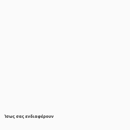
Γραφείο επαγγελματικό Lotus με δεξιά γωνία σε φυσική-
ανθρακί απόχρωση 180x180x75εκ
294,00 €
351,90 €
ΠΡΟΣΘΗΚΗ ΣΤΟ ΚΑΛΑΘΙ
Ίσως σας ενδιαφέρουν