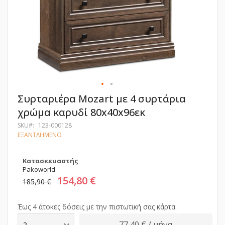
Μετάβαση
Συρταριέρα Mozart με 4 συρτάρια
στην
χρώμα καρυδί 80x40x96εκ
αρχή
της
SKU
123-000128
συλλογής
ΕΞΑΝΤΛΗΜΕΝΟ
εικόνων
Κατασκευαστής
Pakoworld
154,80 €
185,90 €
Έως 4 άτοκες δόσεις με την πιστωτική σας κάρτα.
77,40 € / μήνα