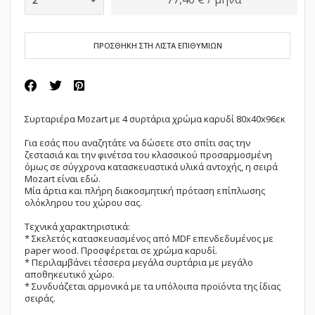
ΠΡΟΣΘΗΚΗ ΣΤΗ ΛΙΣΤΑ ΕΠΙΘΥΜΙΩΝ
Συρταριέρα Mozart με 4 συρτάρια χρώμα καρυδί 80x40x96εκ
Για εσάς που αναζητάτε να δώσετε στο σπίτι σας την
ζεστασιά και την φινέτσα του κλασσικού προσαρμοσμένη
όμως σε σύγχρονα κατασκευαστικά υλικά αντοχής, η σειρά
Mozart είναι εδώ.
Μία άρτια και πλήρη διακοσμητική πρόταση επίπλωσης
ολόκληρου του χώρου σας.
Τεχνικά χαρακτηριστικά:
* Σκελετός κατασκευασμένος από MDF επενδεδυμένος με
paper wood. Προσφέρεται σε χρώμα καρυδί.
* Περιλαμβάνει τέσσερα μεγάλα συρτάρια με μεγάλο
αποθηκευτικό χώρο.
* Συνδυάζεται αρμονικά με τα υπόλοιπα προϊόντα της ίδιας
σειράς.