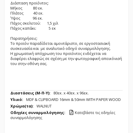
Διάσταση προϊόντος:
Μήκος 80 εκ.
Πλάτος 40 εκ.
Ύψος 96 εκ.
Πάχος σκελετού: 1,5 χιλ
Πάχος καπάκι: 5 εκ
Παρατηρήσεις:
Το προϊόν παραδίδεται αμοντάριστο, σε εργοστασιακή
συσκευασία και με αναλυτικό οδηγό συναρμολόγησης.
Η χρωματική απόχρωση του προϊόντος ενδέχεται να
διαφέρει ελαφρώς σε σχέση με την φωτογραφική απεικόνισή
του στην οθόνη σας.
Περισσότερες
80εк. x 40εк. x 96εк.
Πληροφορίες
MDF & CLIPBOARD 16mm & 50mm WITH PAPER WOOD
WALNUT
Κατεβάστε τις οδηγίες
συναρμολόγησης