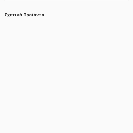
Σχετικά Προϊόντα
Βιβλιοθήκη Evergin mdf σε oak απόχρωση 100x30x135εκ