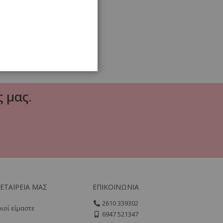
 μας.
 ΕΤΑΙΡΕΙΑ ΜΑΣ
ΕΠΙΚΟΙΝΩΝΙΑ
2610 339302
ιοί είμαστε
6947 521347