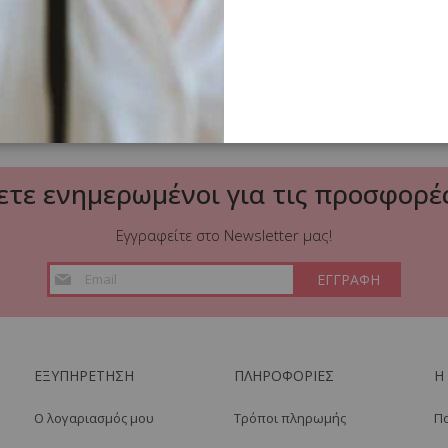
ετε ενημερωμένοι για τις προσφορές
Εγγραφείτε στο Newsletter μας!
Εγγραφή
ΕΓΓΡΑΦΗ
στο
Ενημερωτικό
Δελτίο:
ΕΞΥΠΗΡΕΤΗΣΗ
ΠΛΗΡΟΦΟΡΙΕΣ
Η
Ο λογαριασμός μου
Τρόποι πληρωμής
Πο