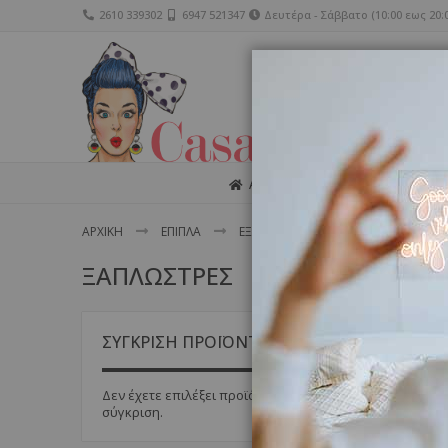
2610 339302
6947 521347
Δευτέρα - Σάββατο (10:00 εως 20:0
ΑΡΧΙΚΗ
ΔΙΑΚΟΣΜΗΣΗ
ΑΡΧΙΚΗ
ΕΠΙΠΛΑ
ΕΞΩΤΕΡΙΚΟΥ ΧΩΡΟΥ
ΞΑΠΛΩΣΤ
ΞΑΠΛΩΣΤΡΕΣ
Δεν
ΣΥΓΚΡΙΣΗ ΠΡΟΪΟΝΤΩΝ
Δεν έχετε επιλέξει προϊόντα για
σύγκριση.