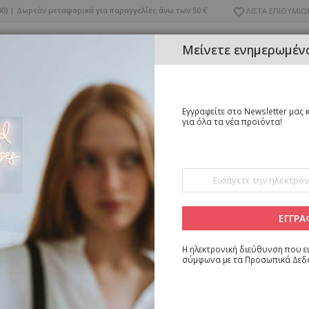
Μετάβαση
0)
|
Δωρεάν μεταφορικά για παραγγελίες άνω των 50 €
ΛΙΣΤΑ ΕΠΙΘΥΜΙΩ
στο
περιεχόμενο
Μείνετε ενημερωμένο
Εγγραφείτε στο Newsletter μας κ
για όλα τα νέα προϊόντα!
ΛΕΥΚΑ ΕΙΔΗ
ΕΠΙΠΛΑ
ΦΩΤΙΣΤΙΚΑ
ΕΠΟΧΙΑΚΑ
ΡΕΣ
Εγγραφή
στο
Ενημερωτικό
Δελτίο:
ΕΓΓΡΑ
 μπορούμε να βρούμε προϊόντα που να ταιριάζουν στην επιλογή.
Η ηλεκτρονική διεύθυνση που ει
σύμφωνα με τα
Προσωπικά Δεδ