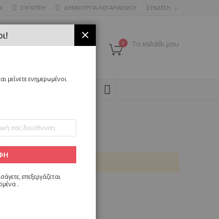
Ν
ΣΥΓΚΡΙΣΗ
ΔΗΜΙΟΥΡΓΙΑ ΛΟΓΑΡΙΑΣΜΟΥ
ΣΥΝΔΕΣΗ
ι!
ΚΛΕΊΣΙΜΟ
0
Το καλάθι μου
αι μείνετε ενημερωμένοι
SEARCH
ΦΗ
σάγετε, επεξεργάζεται
ομένα
.