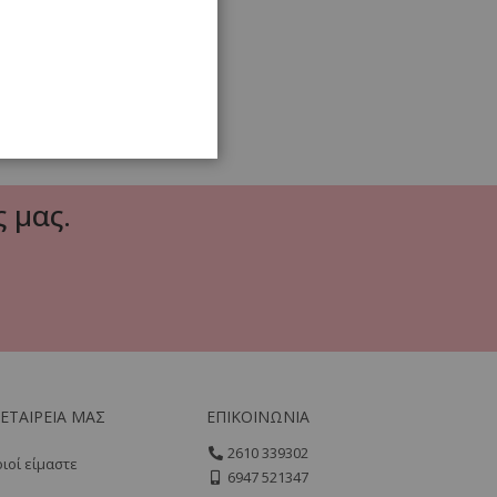
 μας.
 ΕΤΑΙΡΕΙΑ ΜΑΣ
ΕΠΙΚΟΙΝΩΝΙΑ
2610 339302
ιοί είμαστε
6947 521347