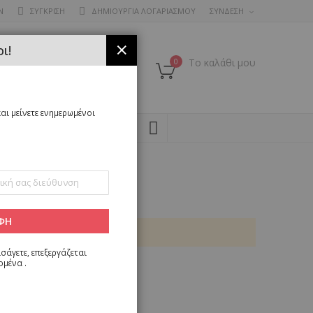
Ν
ΣΥΓΚΡΙΣΗ
ΔΗΜΙΟΥΡΓΙΑ ΛΟΓΑΡΙΑΣΜΟΥ
ΣΥΝΔΕΣΗ
ι!
ΚΛΕΊΣΙΜΟ
0
Το καλάθι μου
αι μείνετε ενημερωμένοι
SEARCH
ΦΗ
σάγετε, επεξεργάζεται
ομένα
.