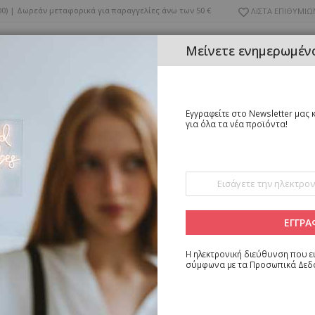
Μετάβαση
0)
|
Δωρεάν μεταφορικά για παραγγελίες άνω των 50 €
ΛΙΣΤΑ ΕΠΙΘΥΜΙΩ
στο
περιεχόμενο
Μείνετε ενημερωμένο
Εγγραφείτε στο Newsletter μας κ
για όλα τα νέα προϊόντα!
ΛΕΥΚΑ ΕΙΔΗ
ΕΠΙΠΛΑ
ΦΩΤΙΣΤΙΚΑ
ΕΠΟΧΙΑΚΑ
/ΠΟΥΦ
Εγγραφή
στο
Ενημερωτικό
Δελτίο:
ΕΓΓΡΑ
 μπορούμε να βρούμε προϊόντα που να ταιριάζουν στην επιλογή.
Η ηλεκτρονική διεύθυνση που ει
σύμφωνα με τα
Προσωπικά Δεδ