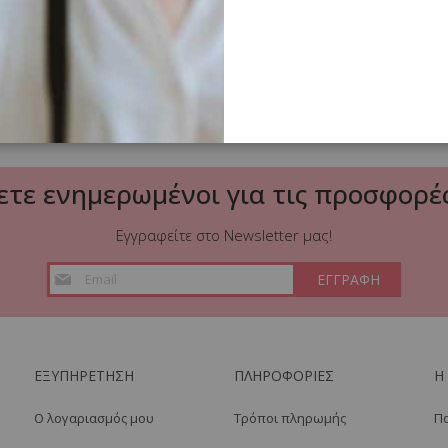
ετε ενημερωμένοι για τις προσφορές
Εγγραφείτε στο Newsletter μας!
Εγγραφή
ΕΓΓΡΑΦΗ
στο
Ενημερωτικό
Δελτίο:
ΕΞΥΠΗΡΕΤΗΣΗ
ΠΛΗΡΟΦΟΡΙΕΣ
Η
Ο λογαριασμός μου
Τρόποι πληρωμής
Πο