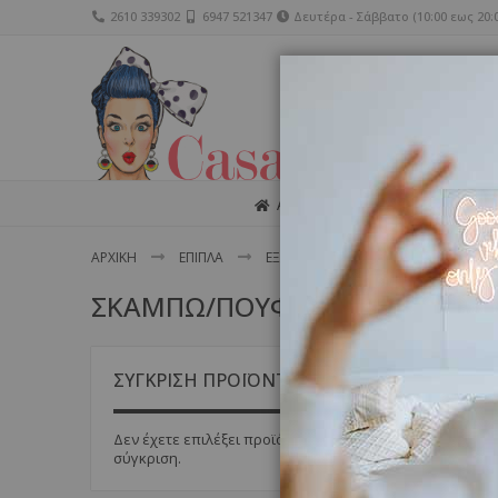
2610 339302
6947 521347
Δευτέρα - Σάββατο (10:00 εως 20:0
ΑΡΧΙΚΗ
ΔΙΑΚΟΣΜΗΣΗ
ΑΡΧΙΚΗ
ΕΠΙΠΛΑ
ΕΞΩΤΕΡΙΚΟΥ ΧΩΡΟΥ
ΣΚΑΜΠΩ
ΣΚΑΜΠΩ/ΠΟΥΦ
Δεν
ΣΥΓΚΡΙΣΗ ΠΡΟΪΟΝΤΩΝ
Δεν έχετε επιλέξει προϊόντα για
σύγκριση.