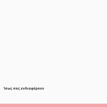
Τραπέζι σαλονιού Thelma oak μελαμίνης 120x60x41.6εκ
69,60 €
83,90 €
ΠΡΟΣΘΗΚΗ ΣΤΟ ΚΑΛΑΘΙ
Ίσως σας ενδιαφέρουν