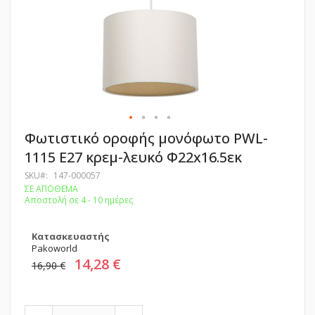
Μετάβαση
Φωτιστικό οροφής μονόφωτο PWL-
στην
1115 Ε27 κρεμ-λευκό Φ22x16.5εκ
αρχή
της
SKU
147-000057
συλλογής
ΣΕ ΑΠΟΘΕΜΑ
εικόνων
Αποστολή σε 4 - 10 ημέρες
Κατασκευαστής
Pakoworld
14,28 €
16,90 €