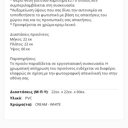
* Φέρει θέση για έναν λαμπτήρα Ε27 ο οποίος δεν
συμπεριλαμβάνεται στη συσκευασία.
*Αυξομείωση ύψους που σας δίνει την αυτονομία να
τοποθετήσετε το φωτιστικό με βάση τις απαιτήσεις του
χώρου σας και τις προσωπικές σας απαιτήσεις.
* Προσφέρεται σε χρώμα κρεμ-λευκό.
Διαστάσεις προϊόντος:
Μήκος: 22 εκ
Πλάτος: 22 εκ
Ύψος: 60 εκ
Παρατηρήσεις:
Το προϊόν παραδίδεται σε εργοστασιακή συσκευασία. Η
χρωματική απόχρωση του προϊόντος ενδέχεται να διαφέρει
ελαφρώς σε σχέση με την φωτογραφική απεικόνισή του στην
οθόνη σας.
Περισσότερες
22εк. x 22εк. x 60εк.
Πληροφορίες
PVC
CREAM - WHITE