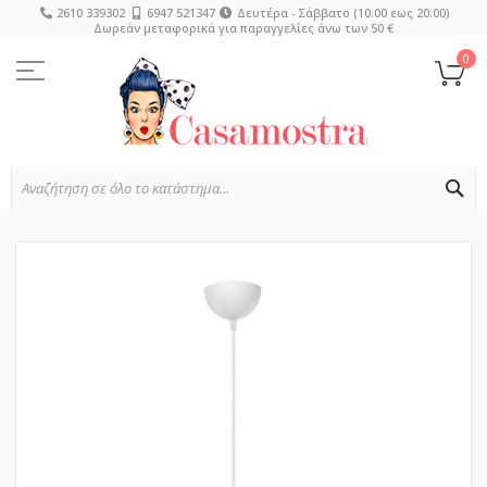
2610 339302
6947 521347
Δευτέρα - Σάββατο (10:00 εως 20:00)
Δωρεάν μεταφορικά για παραγγελίες άνω των 50 €
Μετάβαση
στο
0
Το
περιεχόμενο
SE
Μετάβαση
στο
τέλος
της
συλλογής
εικόνων