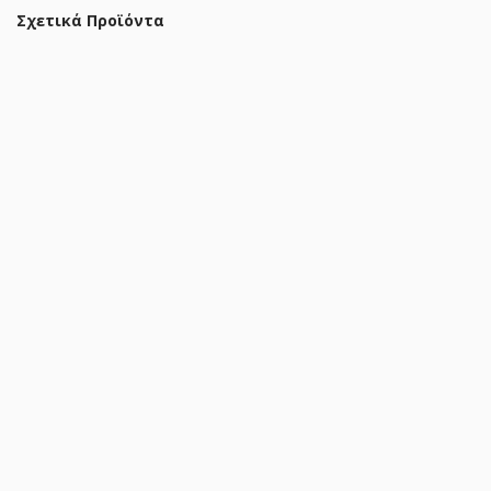
Σχετικά Προϊόντα
Ντουλάπα δίφυλλη με 2 συρτάρια Athos σε sonoma-λευκή
απόχρωση 80x42x180εκ
98,40 €
117,90 €