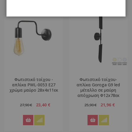
Φωτιστικό τοίχου -
Φωτιστικό τοίχου-
απλίκα PWL-0053 Ε27
απλίκα Goroga G9 led
χρώμα μαύρο 28x4x11εκ
μέταλλο σε μαύρη
απόχρωση Φ12x78εκ
23,40 €
21,96 €
27,90 €
25,90 €