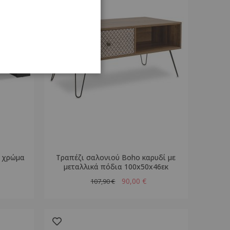
 χρώμα
Τραπέζι σαλονιού Boho καρυδί με
μεταλλικά πόδια 100x50x46εκ
90,00 €
107,90 €