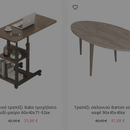
ικό τραπέζι Babs τροχήλατο
Τραπέζι σαλονιού Barton s
υδί-μαύρο 60x40x71-92εκ
καφέ 90x45x40εκ
35,88 €
41,88 €
42,90 €
49,90 €