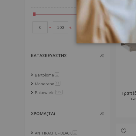
GO
–
€
ΚΑΤΑΣΚΕΥΑΣΤΗΣ
Bartolome
στοιχείο
1
Moperano
στοιχείο
11
Pakoworld
Τραπέ
στοιχείο
122
ca
ΧΡΩΜΑ(ΤΑ)
ANTHRACITE - BLACK
στοιχείο
1