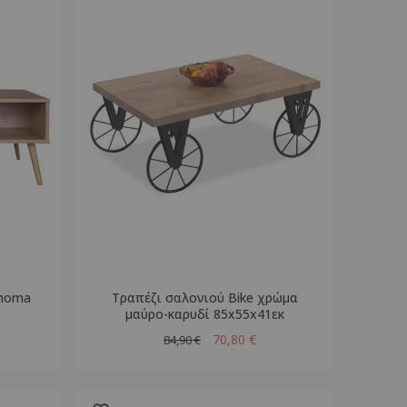
onoma
Τραπέζι σαλονιού Bike χρώμα
μαύρο-καρυδί 85x55x41εκ
70,80 €
84,90 €