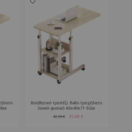
χήλατο
Βοηθητικό τραπέζι Babs τροχήλατο
88εκ
λευκό-φυσικό 60x40x71-92εκ
35,88 €
42,90 €