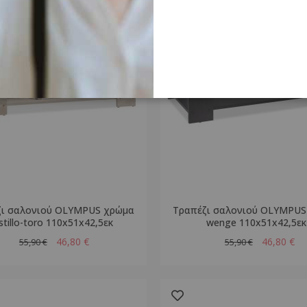
ζι σαλονιού OLYMPUS χρώμα
Τραπέζι σαλονιού OLYMPUS
stillo-toro 110x51x42,5εκ
wenge 110x51x42,5εκ
46,80 €
46,80 €
55,90 €
55,90 €