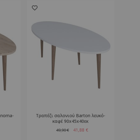
onoma-
Τραπέζι σαλονιού Barton λευκό-
καφέ 90x45x40εκ
41,88 €
49,90 €