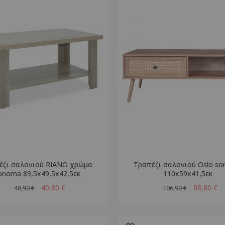
έζι σαλονιού RIANO χρώμα
Τραπέζι σαλονιού Oslo s
onoma 89,5x49,5x42,5εκ
110x59x41,5εκ
40,80 €
88,80 €
48,90 €
106,90 €