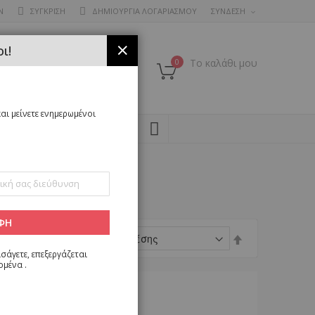
Ν
ΣΥΓΚΡΙΣΗ
ΔΗΜΙΟΥΡΓΙΑ ΛΟΓΑΡΙΑΣΜΟΥ
ΣΥΝΔΕΣΗ
ι!
ΚΛΕΊΣΙΜΟ
0
Το καλάθι μου
αι μείνετε ενημερωμένοι
SEARCH
ΦΗ
Φθίνουσα
Ταξινόμηση κατά
ταξινόμηση
σάγετε, επεξεργάζεται
ομένα
.