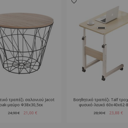
τικό τραπέζι σαλονιού Jacot
Βοηθητικό τραπέζι Talf τρο
oak-μαύρο Φ38x30,5εκ
φυσικό-λευκό 60x40x62-
21,00 €
23,88 €
24,90 €
28,90 €