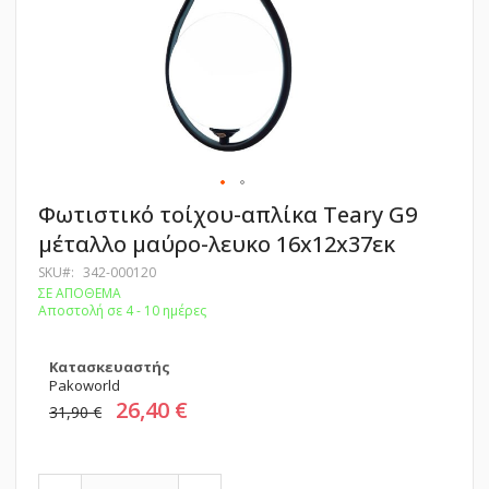
Μετάβαση
Φωτιστικό τοίχου-απλίκα Teary G9
στην
μέταλλο μαύρο-λευκο 16x12x37εκ
αρχή
της
SKU
342-000120
συλλογής
ΣΕ ΑΠΟΘΕΜΑ
εικόνων
Αποστολή σε 4 - 10 ημέρες
Κατασκευαστής
Pakoworld
26,40 €
31,90 €