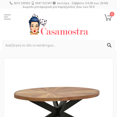
2610 339302
6947 521347
Δευτέρα - Σάββατο (10:00 εως 20:00)
Δωρεάν μεταφορικά για παραγγελίες άνω των 50 €
Μετάβαση
στο
0
Το
περιεχόμενο
SE
Μετάβαση
στο
τέλος
της
συλλογής
εικόνων