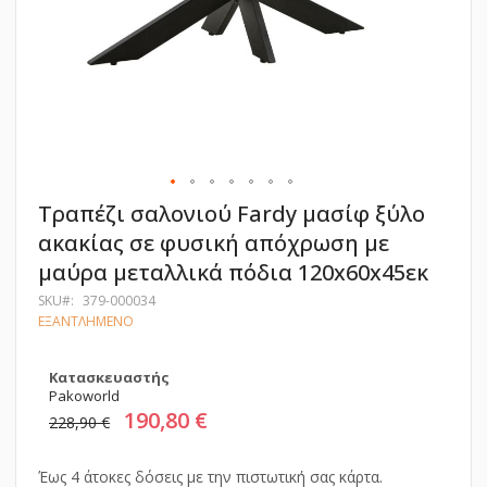
Μετάβαση
Τραπέζι σαλονιού Fardy μασίφ ξύλο
στην
ακακίας σε φυσική απόχρωση με
αρχή
της
μαύρα μεταλλικά πόδια 120x60x45εκ
συλλογής
εικόνων
SKU
379-000034
ΕΞΑΝΤΛΗΜΕΝΟ
Κατασκευαστής
Pakoworld
190,80 €
228,90 €
Έως 4 άτοκες δόσεις με την πιστωτική σας κάρτα.