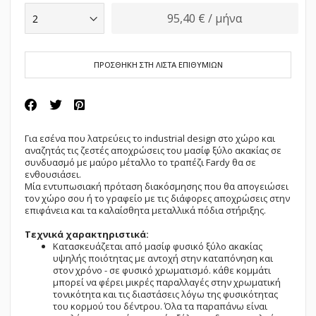
95,40 € / μήνα
ΠΡΟΣΘΗΚΗ ΣΤΗ ΛΙΣΤΑ ΕΠΙΘΥΜΙΩΝ
Για εσένα που λατρεύεις το industrial design στο χώρο και
αναζητάς τις ζεστές αποχρώσεις του μασίφ ξύλο ακακίας σε
συνδυασμό με μαύρο μέταλλο το τραπέζι Fardy θα σε
ενθουσιάσει.
Μία εντυπωσιακή πρόταση διακόσμησης που θα απογειώσει
τον χώρο σου ή το γραφείο με τις διάφορες αποχρώσεις στην
επιφάνεια και τα καλαίσθητα μεταλλικά πόδια στήριξης.
Τεχνικά χαρακτηριστικά:
Kατασκευάζεται από μασίφ φυσικό ξύλο ακακίας
υψηλής ποιότητας με αντοχή στην καταπόνηση και
στον χρόνο - σε φυσικό χρωματισμό. κάθε κομμάτι
μπορεί να φέρει μικρές παραλλαγές στην χρωματική
τονικότητα και τις διαστάσεις λόγω της φυσικότητας
του κορμού του δέντρου. Όλα τα παραπάνω είναι