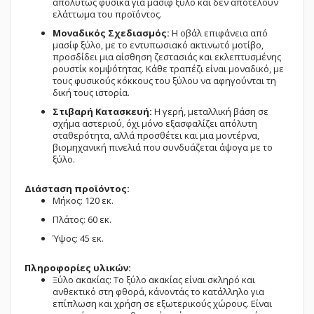
απολύτως φυσικά για μασίφ ξύλο και δεν αποτελούν
ελάττωμα του προϊόντος.
Μοναδικός Σχεδιασμός:
Η οβάλ επιφάνεια από
μασίφ ξύλο, με το εντυπωσιακό ακτινωτό μοτίβο,
προσδίδει μια αίσθηση ζεστασιάς και εκλεπτυσμένης
ρουστίκ κομψότητας. Κάθε τραπέζι είναι μοναδικό, με
τους φυσικούς κόκκους του ξύλου να αφηγούνται τη
δική τους ιστορία.
Στιβαρή Κατασκευή:
Η γερή, μεταλλική βάση σε
σχήμα αστεριού, όχι μόνο εξασφαλίζει απόλυτη
σταθερότητα, αλλά προσθέτει και μια μοντέρνα,
βιομηχανική πινελιά που συνδυάζεται άψογα με το
ξύλο.
Διάσταση προϊόντος:
Μήκος: 120 εκ.
Πλάτος: 60 εκ.
Ύψος: 45 εκ.
Πληροφορίες υλικών:
Ξύλο ακακίας: Το ξύλο ακακίας είναι σκληρό και
ανθεκτικό στη φθορά, κάνοντάς το κατάλληλο για
επίπλωση και χρήση σε εξωτερικούς χώρους. Είναι