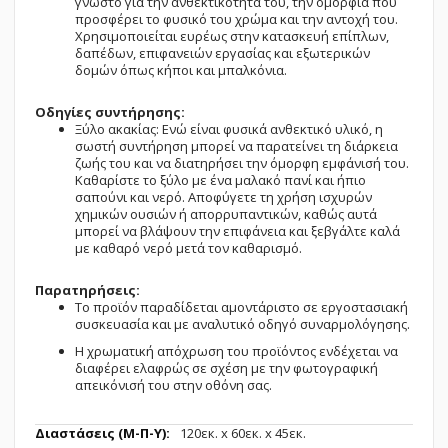
γνωστό για την ανθεκτικότητά του, την ομορφιά που
προσφέρει το φυσικό του χρώμα και την αντοχή του.
Χρησιμοποιείται ευρέως στην κατασκευή επίπλων,
δαπέδων, επιφανειών εργασίας και εξωτερικών
δομών όπως κήποι και μπαλκόνια.
Οδηγίες συντήρησης:
Ξύλο ακακίας: Ενώ είναι φυσικά ανθεκτικό υλικό, η
σωστή συντήρηση μπορεί να παρατείνει τη διάρκεια
ζωής του και να διατηρήσει την όμορφη εμφάνισή του.
Καθαρίστε το ξύλο με ένα μαλακό πανί και ήπιο
σαπούνι και νερό. Αποφύγετε τη χρήση ισχυρών
χημικών ουσιών ή απορρυπαντικών, καθώς αυτά
μπορεί να βλάψουν την επιφάνεια και ξεβγάλτε καλά
με καθαρό νερό μετά τον καθαρισμό.
Παρατηρήσεις:
Το προϊόν παραδίδεται αμοντάριστο σε εργοστασιακή
συσκευασία και με αναλυτικό οδηγό συναρμολόγησης.
Η χρωματική απόχρωση του προϊόντος ενδέχεται να
διαφέρει ελαφρώς σε σχέση με την φωτογραφική
απεικόνισή του στην οθόνη σας.
Περισσότερες
120εк. x 60εк. x 45εк.