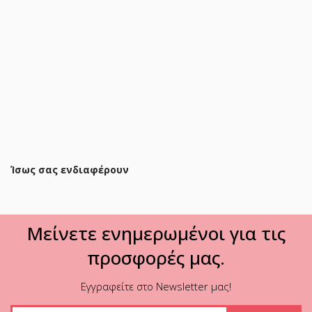
Ντουλάπα δίφυλλη με 2 συρτάρια Athos σε sonoma-
ανθρακί απόχρωση 80x42x180εκ
98,40 €
117,90 €
ΠΡΟΣΘΗΚΗ ΣΤΟ ΚΑΛΑΘΙ
Ίσως σας ενδιαφέρουν
Μείνετε ενημερωμένοι για τις
προσφορές μας.
Εγγραφείτε στο Newsletter μας!
Εγγραφή