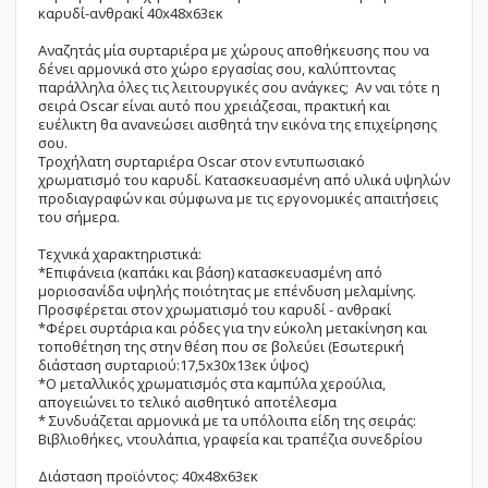
καρυδί-ανθρακί 40x48x63εκ
Αναζητάς μία συρταριέρα με χώρους αποθήκευσης που να
δένει αρμονικά στο χώρο εργασίας σου, καλύπτοντας
παράλληλα όλες τις λειτουργικές σου ανάγκες; Αν ναι τότε η
σειρά Oscar είναι αυτό που χρειάζεσαι, πρακτική και
ευέλικτη θα ανανεώσει αισθητά την εικόνα της επιχείρησης
σου.
Τροχήλατη συρταριέρα Oscar στον εντυπωσιακό
χρωματισμό του καρυδί. Κατασκευασμένη από υλικά υψηλών
προδιαγραφών και σύμφωνα με τις εργονομικές απαιτήσεις
του σήμερα.
Τεχνικά χαρακτηριστικά:
*Επιφάνεια (καπάκι και βάση) κατασκευασμένη από
μοριοσανίδα υψηλής ποιότητας με επένδυση μελαμίνης.
Προσφέρεται στον χρωματισμό του καρυδί - ανθρακί
*Φέρει συρτάρια και ρόδες για την εύκολη μετακίνηση και
τοποθέτηση της στην θέση που σε βολεύει (Εσωτερική
διάσταση συρταριού:17,5x30x13εκ ύψος)
*Ο μεταλλικός χρωματισμός στα καμπύλα χερούλια,
απογειώνει το τελικό αισθητικό αποτέλεσμα
* Συνδυάζεται αρμονικά με τα υπόλοιπα είδη της σειράς:
Βιβλιοθήκες, ντουλάπια, γραφεία και τραπέζια συνεδρίου
Διάσταση προϊόντος: 40x48x63εκ