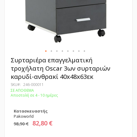
Μετάβαση
Συρταριέρα επαγγελματική
στην
τροχήλατη Oscar 3ων συρταριών
αρχή
της
καρυδί-ανθρακί 40x48x63εκ
συλλογής
εικόνων
SKU
246-000011
ΣΕ ΑΠΟΘΕΜΑ
Αποστολή σε 4 - 10 ημέρες
Κατασκευαστής
Pakoworld
82,80 €
98,90 €