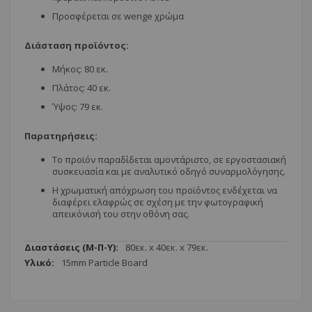
Προσφέρεται σε wenge χρώμα
Διάστα
ση προϊόντος:
Μήκος: 80 εκ.
Πλάτος: 40 εκ.
Ύψος: 79 εκ.
Παρατηρήσεις:
Το προϊόν παραδίδεται αμοντάριστο, σε εργοστασιακή
συσκευασία και με αναλυτικό οδηγό συναρμολόγησης.
Η χρωματική απόχρωση του προϊόντος ενδέχεται να
διαφέρει ελαφρώς σε σχέση με την φωτογραφική
απεικόνισή του στην οθόνη σας.
Περισσότερες
80εк. x 40εк. x 79εк.
Πληροφορίες
15mm Particle Board