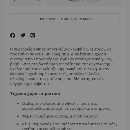
ΠΡΟΣΘΗΚΗ ΣΤΗ ΛΙΣΤΑ ΕΠΙΘΥΜΙΩΝ
Η συρταριέρα Athos αποτελεί μια κομψή και λειτουργική
προσθήκη σε κάθε υπνοδωμάτιο. Διαθέτει ευρύχωρα
συρτάρια που προσφέρουν άφθονο αποθηκευτικό χώρο,
βοηθώντας στη διατήρηση της τάξης και της οργάνωσης. Ο
σχεδιασμός του συνδυάζει αρμονικά την αντοχή με τον
κλασσικό σχεδιασμό και οι λιτές, μεταλλικές λαβές
ολοκληρώνουν την εμφάνιση, προσδίδοντας μια νότα
σύγχρονης κομψότητας.
Τεχνικά χαρακτηριστικά
Σταθερός σκελετός από υψηλής ποιότητας
μοριοσανίδα με αντοχή στη φθορά και στο χρόνο.
Φέρει 4 συρόμενα συρτάρια αποθήκευσης.
Δένει αρμονικά με τα υπόλοιπα προϊόντα της σειράς ,
κρεβάτι και κομοδίνο Athos