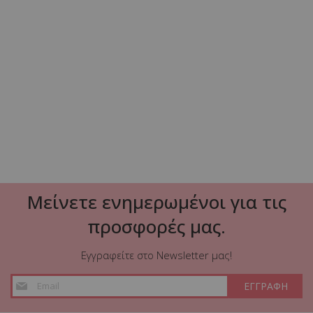
Βοηθητικό τραπέζι Bilane μέταλλο σε terracotta απόχρωση
Φ39x60εκ
43,80 €
52,90 €
ΠΡΟΣΘΗΚΗ ΣΤΟ ΚΑΛΑΘΙ
Μείνετε ενημερωμένοι για τις
προσφορές μας.
Εγγραφείτε στο Newsletter μας!
Εγγραφή
ΕΓΓΡΑΦΗ
στο
Ενημερωτικό