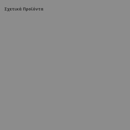
Σχετικά Προϊόντα
Τραπέζι QUANA γυάλινο 8χιλ διάφανο - μαύρο πόδι
120x70x75εκ