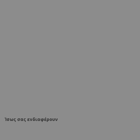
Τραπέζι Antoro γυαλί και μεταλλικά πόδια σε λευκή
απόχρωση Φ100x75εκ
108,00 €
128,90 €
ΠΡΟΣΘΗΚΗ ΣΤΟ ΚΑΛΑΘΙ
Ίσως σας ενδιαφέρουν