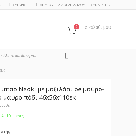
Ν
ΣΥΓΚΡΙΣΗ
ΔΗΜΙΟΥΡΓΙΑ ΛΟΓΑΡΙΑΣΜΟΥ
ΣΥΝΔΕΣΗ
0
Το καλάθι μου
SEARCH
0ΕΚ
μπαρ Naoki με μαξιλάρι pe μαύρο-
ο μαύρο πόδι 46x56x110εκ
00002
Α
4 - 10 ημέρες
αστής