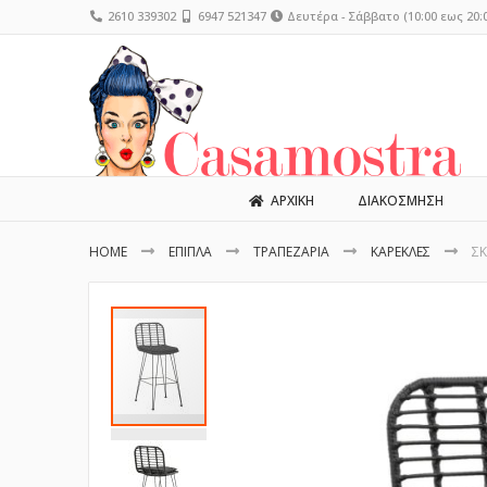
2610 339302
6947 521347
Δευτέρα - Σάββατο (10:00 εως 20:0
ΑΡΧΙΚΗ
ΔΙΑΚΟΣΜΗΣΗ
HOME
ΕΠΙΠΛΑ
ΤΡΑΠΕΖΑΡΙΑ
ΚΑΡΕΚΛΕΣ
ΣΚ
Μετάβαση
στο
τέλος
της
συλλογής
εικόνων