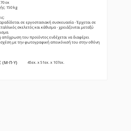
 70 εκ
ής: 150 kg
ις:
αραδίδεται σε εργοστασιακή συσκευασία - Έρχεται σε
εταλλικός σκελετός και κάθισμα - χρειάζονται μεταξύ
ισμα.
 απόχρωση του προϊόντος ενδέχεται να διαφέρει
σχέση με την φωτογραφική απεικόνισή του στην οθόνη
ες
 (Μ-Π-Υ)
45εк. x 51εк. x 107εк.
ς