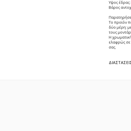
Υψος έδρας:
Βάρος αντοχ
Παρατηρήσε
Το προϊόν π
δύο μέρη: μ
τους μοντάρ
Η χρωματική
ελαφρώς σε 
σας.
Περισσότερ
ΔΙΑΣΤΑΣΕΙΣ
Πληροφορίε