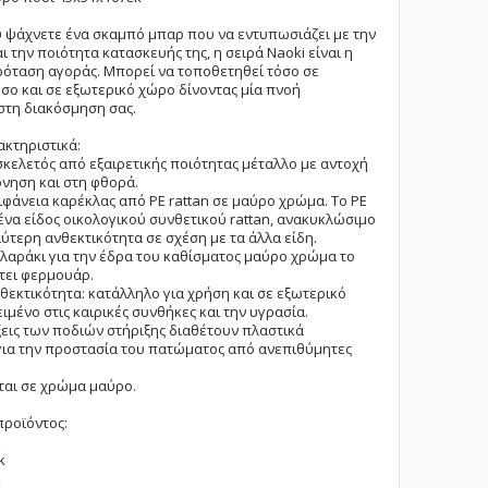
υ ψάχνετε ένα σκαμπό μπαρ που να εντυπωσιάζει με την
ι την ποιότητα κατασκευής της, η σειρά Naoki είναι η
όταση αγοράς. Μπορεί να τοποθετηθεί τόσο σε
σο και σε εξωτερικό χώρο δίνοντας μία πνοή
στη διακόσμηση σας.
ακτηριστικά:
σκελετός από εξαιρετικής ποιότητας μέταλλο με αντοχή
νηση και στη φθορά.
ιφάνεια καρέκλας από PE rattan σε μαύρο χρώμα. Το PE
ι ένα είδος οικολογικού συνθετικού rattan, ανακυκλώσιμο
λύτερη ανθεκτικότητα σε σχέση με τα άλλα είδη.
ιλαράκι για την έδρα του καθίσματος μαύρο χρώμα το
τει φερμουάρ.
θεκτικότητα: κατάλληλο για χρήση και σε εξωτερικό
ιμένο στις καιρικές συνθήκες και την υγρασία.
ξεις των ποδιών στήριξης διαθέτουν πλαστικά
ια την προστασία του πατώματος από ανεπιθύμητες
ται σε χρώμα μαύρο.
προϊόντος:
κ
κ
κ