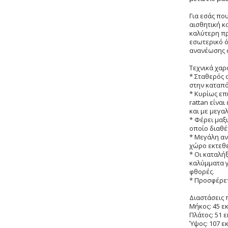
Για εσάς πο
αισθητική κα
καλύτερη πρ
εσωτερικό ό
ανανέωσης 
Τεχνικά χαρ
* Σταθερός 
στην καταπό
* Κυρίως επ
rattan είνα
και με μεγα
* Φέρει μαξ
οποίο διαθέ
* Μεγάλη αν
χώρο εκτεθε
* Οι καταλή
καλύμματα γ
φθορές.
* Προσφέρε
Διαστάσεις 
Μήκος: 45 ε
Πλάτος: 51 ε
Ύψος: 107 ε