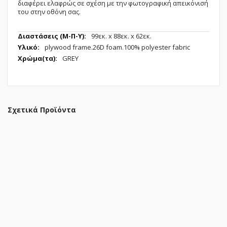
διαφέρει ελαφρώς σε σχέση με την φωτογραφική απεικόνισή
του στην οθόνη σας.
Περισσότερες
99εк. x 88εк. x 62εк.
Πληροφορίες
plywood frame.26D foam.100% polyester fabric
GREY
Σχετικά Προϊόντα