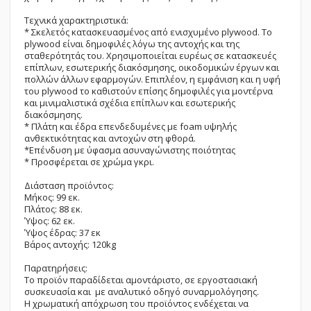
Τεχνικά χαρακτηριστικά:
* Σκελετός κατασκευασμένος από ενισχυμένο plywood. Το
plywood είναι δημοφιλές λόγω της αντοχής και της
σταθερότητάς του. Χρησιμοποιείται ευρέως σε κατασκευές
επίπλων, εσωτερικής διακόσμησης, οικοδομικών έργων και
πολλών άλλων εφαρμογών. Επιπλέον, η εμφάνιση και η υφή
του plywood το καθιστούν επίσης δημοφιλές για μοντέρνα
και μινιμαλιστικά σχέδια επίπλων και εσωτερικής
διακόσμησης.
* Πλάτη και έδρα επενδεδυμένες με foam υψηλής
ανθεκτικότητας και αντοχών στη φθορά.
*Επένδυση με ύφασμα ασυναγώνιστης ποιότητας
* Προσφέρεται σε χρώμα γκρι.
Διάσταση προϊόντος:
Μήκος: 99 εκ.
Πλάτος: 88 εκ.
Ύψος: 62 εκ.
Ύψος έδρας: 37 εκ
Βάρος αντοχής: 120kg
Παρατηρήσεις:
Το προϊόν παραδίδεται αμοντάριστο, σε εργοστασιακή
συσκευασία και με αναλυτικό οδηγό συναρμολόγησης.
Η χρωματική απόχρωση του προϊόντος ενδέχεται να