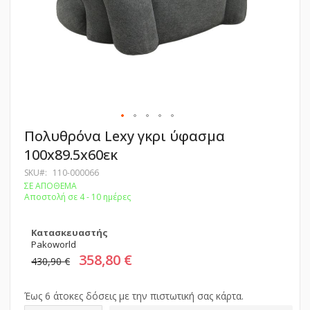
Μετάβαση
Πολυθρόνα Lexy γκρι ύφασμα
στην
100x89.5x60εκ
αρχή
της
SKU
110-000066
συλλογής
ΣΕ ΑΠΟΘΕΜΑ
εικόνων
Αποστολή σε 4 - 10 ημέρες
Κατασκευαστής
Pakoworld
358,80 €
430,90 €
Έως 6 άτοκες δόσεις με την πιστωτική σας κάρτα.