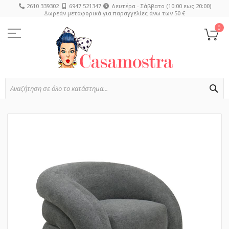
2610 339302
6947 521347
Δευτέρα - Σάββατο (10:00 εως 20:00)
Δωρεάν μεταφορικά για παραγγελίες άνω των 50 €
Μετάβαση
στο
0
Το
περιεχόμενο
SE
Μετάβαση
στο
τέλος
της
συλλογής
εικόνων