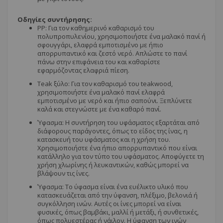
Οδηγίες συντήρησης:
PP: Για τον καθημερινό καθαρισμό του
πολυπροπυλενίου, χρησιμοποιήστε ένα μαλακό πανί ή
σφουγγάρι, ελαφρά εμποτισμένο με ήπιο
απορρυπαντικό και ζεστό νερό. Απλώστε το πανί
πάνω στην επιφάνεια του και καθαρίστε
εφαρμόζοντας ελαφριά πίεση.
Teak ξύλο: Για τον καθαρισμό του teakwood,
χρησιμοποιήστε ένα μαλακό πανί ελαφρά
εμποτισμένο με νερό και ήπιο σαπούνι. Ξεπλύνετε
καλά και στεγνώστε με ένα καθαρό πανί.
Ύφασμα: Η συντήρηση του υφάσματος εξαρτάται από
διάφορους παράγοντες, όπως το είδος της ίνας, η
κατασκευή του υφάσματος και η χρήση του.
Χρησιμοποιήστε ένα ήπιο απορρυπαντικό που είναι
κατάλληλο για τον τύπο του υφάσματος. Αποφύγετε τη
χρήση χλωρίνης ή λευκαντικών, καθώς μπορεί να
βλάψουν τις ίνες.
Ύφασμα: Το ύφασμα είναι ένα ευέλικτο υλικό που
κατασκευάζεται από την ύφανση, πλέξιμο, βελονιά ή
συγκόλληση ινών. Αυτές οι ίνες μπορεί να είναι
φυσικές, όπως βαμβάκι, μαλλί ή μετάξι, ή συνθετικές,
όπως πολυεστέρας ή νάιλον. Η ύφανση των ινών