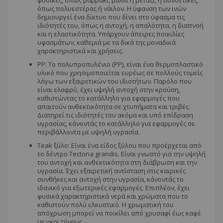
φυσικές, όπως βαμβάκι, μαλλί ή μετάξι, ή συνθετικές,
όπως πολυεστέρας ή νάιλον. Η ύφανση των ινών
δημιουργεί ένα δίκτυο που δίνει στο ύφασμα τις
ιδιότητές του, όπως η αντοχή, η απαλότητα, η διαπνοή
και η ελαστικότητα. Υπάρχουν άπειρες ποικιλίες
υφασμάτων, καθεμιά με τα δικά της μοναδικά
χαρακτηριστικά και χρήσεις.
PP: Το πολυπροπυλένιο (PP), είναι ένα θερμοπλαστικό
υλικό που χρησιμοποιείται ευρέως σε πολλούς τομείς
λόγω των εξαιρετικών του ιδιοτήτων. Παρόλο που
είναι ελαφρύ, έχει υψηλή αντοχή στην κρούση,
καθιστώντας το κατάλληλο για εφαρμογές που
απαιτούν ανθεκτικότητα σε χτυπήματα και τριβές.
Διατηρεί τις ιδιότητές του ακόμα και υπό επίδραση
υγρασίας, κάνοντάς το κατάλληλο για εφαρμογές σε
περιβάλλοντα με υψηλή υγρασία.
Τeak ξύλο: Είναι ένα είδος ξύλου που προέρχεται από
το δέντρο Tectona grandis. Είναι γνωστό για την υψηλή
του αντοχή και ανθεκτικότητα στη διάβρωση και την
υγρασία. Έχει εξαιρετική αντίσταση στις καιρικές
συνθήκες και αντοχή στην υγρασία, κάνοντάς το
ιδανικό για εξωτερικές εφαρμογές. Επιπλέον, έχει
φυσικά χαρακτηριστικά νερά και χρώματα που το
καθιστούν πολύ ελκυστικό. Η χρωματική του
απόχρωση μπορεί να ποικίλει από χρυσαφί έως καφέ
με γκρι τόνους.