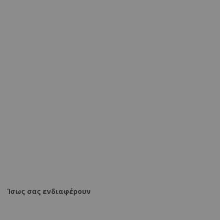
Σκαμπό μπαρ Remina πτυσσόμενο λευκό pu-βάση χρωμίου
44x44x112εκ
39,60 €
47,90 €
ΠΡΟΣΘΗΚΗ ΣΤΟ ΚΑΛΑΘΙ
Ίσως σας ενδιαφέρουν