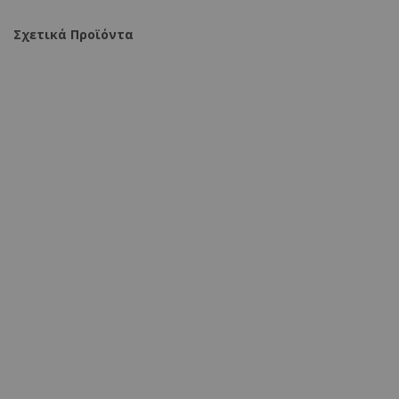
Σχετικά Προϊόντα
Πολυθρόνα relax Gessel ύφασμα σε γκρι-μπεζ 80x90x98εκ