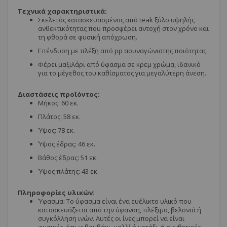
Τεχνικά χαρακτηριστικά:
Σκελετός κατασκευασμένος από teak ξύλο υψηλής
ανθεκτικότητας που προσφέρει αντοχή στον χρόνο και
τη φθορά σε φυσική απόχρωση.
Επένδυση με πλέξη από pp ασυναγώνιστης ποιότητας.
Φέρει μαξιλάρι από ύφασμα σε κρεμ χρώμα, ιδανικό
για το μέγεθος του καθίσματος για μεγαλύτερη άνεση.
Διαστάσεις προϊόντος:
Μήκος: 60 εκ.
Πλάτος: 58 εκ.
Ύψος: 78 εκ.
Ύψος έδρας: 46 εκ.
Βάθος έδρας: 51 εκ.
Ύψος πλάτης: 43 εκ.
Πληροφορίες υλικών:
Ύφασμα: Το ύφασμα είναι ένα ευέλικτο υλικό που
κατασκευάζεται από την ύφανση, πλέξιμο, βελονιά ή
συγκόλληση ινών. Αυτές οι ίνες μπορεί να είναι