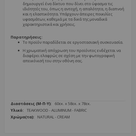
δημιουργεί ένα δίκτυο που δίνει στο ύφασμα τις
ιδιότητές του, όπως η αντοχή, η απαλότητα, η διαπνοή
και η ελαστικότητα. Υπάρχουν άπειρες ποικιλίες
υφασμάτων, καθεμιά με τα δικά της μοναδικά
χαρακτηριστικά και χρήσεις.
Παρατηρήσεις:
Το προϊόν παραδίδεται σε εργοστασιακή συσκευασία.
Η χρωματική απόχρωση του προϊόντος ενδέχεται να
διαφέρει ελαφρώς σε σχέση με την φωτογραφική
απεικόνισή του στην οθόνη σας.
Περισσότερες
60εк. x 58εк. x 78εк.
Πληροφορίες
TEAKWOOD - ALUMINUM - FABRIC
NATURAL - CREAM