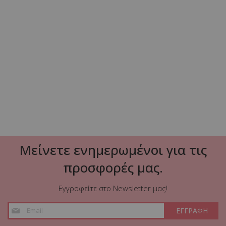
Τραπέζι Winslow ξύλο rubberwood ανοικτό καρυδί
160x85x75εκ
292,80 €
350,90 €
ΠΡΟΣΘΗΚΗ ΣΤΟ ΚΑΛΑΘΙ
Μείνετε ενημερωμένοι για τις
προσφορές μας.
Εγγραφείτε στο Newsletter μας!
Εγγραφή
ΕΓΓΡΑΦΗ
στο
Ενημερωτικό