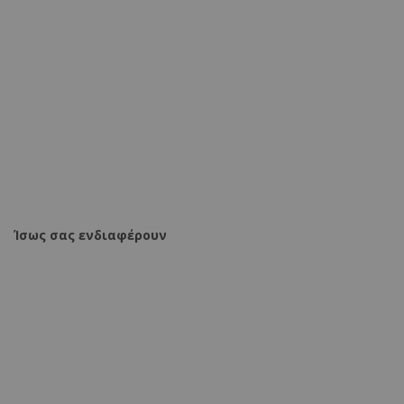
Καρέκλα Parker μέταλλο-PU λευκό-ανθρακί πόδι 42x48x98εκ
17,88 €
20,90 €
ΠΡΟΣΘΗΚΗ ΣΤΟ ΚΑΛΑΘΙ
Ίσως σας ενδιαφέρουν