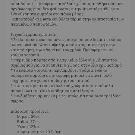
οπουδήποτε, προσφέρει μεγάλους χώρους αποθήκευσης και
οργάνωσης (που δεν φαίνονται με την 1η ματιά), καθώς και
ένα εύχρηστο συρτάρι στο πάνω μέρος.
Παπουτσοθήκη Sante και βάλτε τέρμα στην ακαταστασία των
πεταμένων παπουτσιών.
Τεχνικά χαρακτηριστικά:
* Σκελετός κατασκευασμένος από μοριοσανίδα με επένδυση
paper laminate wood υψηλής ποιότητας, με αντοχή στην
καταπόνηση, την φθορά και τον χρόνο. Προσφέρεται σε
χρώμα sosoma.
* Φέρει δύο πόρτες από ενισχυμένο ξύλο ΜDF, διάτρητου
σχεδιασμού για να αναπνέει ο χώρος, στον ίδιο χρωματισμό.
* Το κλειστό ντουλάπι περιλαμβάνει 4 ράφια, ενώ το
συρόμενο συρτάρι στην κορυφή μπορεί να φανεί πολύ
εύχρηστο στο χώρο υποδοχής του σπιτιού.
* Η λεπτομέρεια του μεταλλικού χρώματος στα πόμολα
απογειώνει το τελικό αισθητικό αποτέλεσμα.
* Συνδυάζεται αρμονικά με τα υπόλοιπα προϊόντα της ίδιας
σειράς.
Διάσταση προϊόντος:
– Μήκος: 80εκ.
– Βάθος: 37εκ.
– Ύψος: 123εκ.
– Χωρητικότητα: 20 ζεύγη