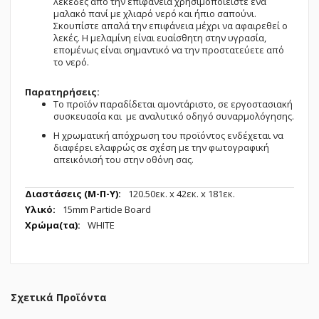
λεκέδες από την επιφάνεια χρησιμοποιείστε ένα
μαλακό πανί με χλιαρό νερό και ήπιο σαπούνι.
Σκουπίστε απαλά την επιφάνεια μέχρι να αφαιρεθεί ο
λεκές. Η μελαμίνη είναι ευαίσθητη στην υγρασία,
επομένως είναι σημαντικό να την προστατεύετε από
το νερό.
Παρατηρήσεις:
Το προϊόν παραδίδεται αμοντάριστο, σε εργοστασιακή
συσκευασία και με αναλυτικό οδηγό συναρμολόγησης.
Η χρωματική απόχρωση του προϊόντος ενδέχεται να
διαφέρει ελαφρώς σε σχέση με την φωτογραφική
απεικόνισή του στην οθόνη σας.
Περισσότερες
120.50εк. x 42εк. x 181εк.
Πληροφορίες
15mm Particle Board
WHITE
Σχετικά Προϊόντα