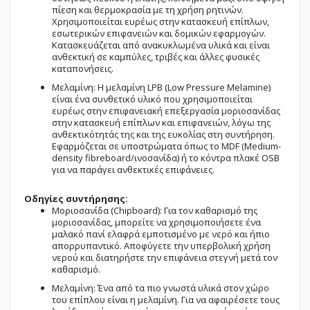
πίεση και θερμοκρασία με τη χρήση ρητινών.
Χρησιμοποιείται ευρέως στην κατασκευή επίπλων,
εσωτερικών επιφανειών και δομικών εφαρμογών.
Κατασκευάζεται από ανακυκλωμένα υλικά και είναι
ανθεκτική σε καμπύλες, τριβές και άλλες φυσικές
καταπονήσεις.
Μελαμίνη: Η μελαμίνη LPB (Low Pressure Melamine)
είναι ένα συνθετικό υλικό που χρησιμοποιείται
ευρέως στην επιφανειακή επεξεργασία μοριοσανίδας
στην κατασκευή επίπλων και επιφανειών, λόγω της
ανθεκτικότητάς της και της ευκολίας στη συντήρηση.
Εφαρμόζεται σε υποστρώματα όπως το MDF (Medium-
density fibreboard/ινοσανίδα) ή το κόντρα πλακέ OSB
για να παράγει ανθεκτικές επιφάνειες.
Οδηγίες συντήρησης:
Μοριοσανίδα (Chipboard): Για τον καθαρισμό της
μοριοσανίδας, μπορείτε να χρησιμοποιήσετε ένα
μαλακό πανί ελαφρά εμποτισμένο με νερό και ήπιο
απορρυπαντικό. Αποφύγετε την υπερβολική χρήση
νερού και διατηρήστε την επιφάνεια στεγνή μετά τον
καθαρισμό.
Μελαμίνη: Ένα από τα πιο γνωστά υλικά στον χώρο
του επίπλου είναι η μελαμίνη. Για να αφαιρέσετε τους