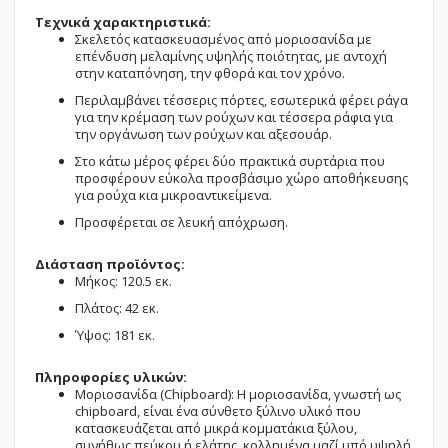
Τεχνικά χαρακτηριστικά:
Σκελετός κατασκευασμένος από μοριοσανίδα με
επένδυση μελαμίνης υψηλής ποιότητας, με αντοχή
στην καταπόνηση, την φθορά και τον χρόνο.
Περιλαμβάνει τέσσερις πόρτες, εσωτερικά φέρει ράγα
για την κρέμαση των ρούχων και τέσσερα ράφια για
την οργάνωση των ρούχων και αξεσουάρ.
Στο κάτω μέρος φέρει δύο πρακτικά συρτάρια που
προσφέρουν εύκολα προσβάσιμο χώρο αποθήκευσης
για ρούχα κια μικροαντικείμενα.
Προσφέρεται σε λευκή απόχρωση.
Διάσταση προϊόντος:
Μήκος: 120.5 εκ.
Πλάτος: 42 εκ.
Ύψος: 181 εκ.
Πληροφορίες υλικών:
Μοριοσανίδα (Chipboard): Η μοριοσανίδα, γνωστή ως
chipboard, είναι ένα σύνθετο ξύλινο υλικό που
κατασκευάζεται από μικρά κομματάκια ξύλου,
συνήθως πεύκου ή ελάτης, κολλημένα μαζί υπό υψηλή