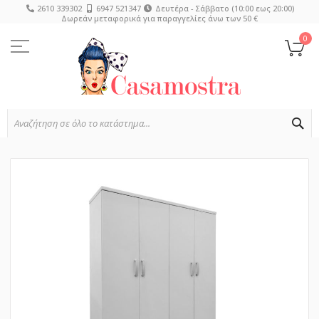
2610 339302
6947 521347
Δευτέρα - Σάββατο (10:00 εως 20:00)
Δωρεάν μεταφορικά για παραγγελίες άνω των 50 €
Μετάβαση
στο
0
Το
περιεχόμενο
SE
Μετάβαση
στο
τέλος
της
συλλογής
εικόνων