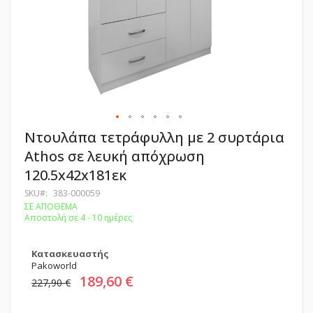
Μετάβαση
Ντουλάπα τετράφυλλη με 2 συρτάρια
στην
Athos σε λευκή απόχρωση
αρχή
της
120.5x42x181εκ
συλλογής
εικόνων
SKU
383-000059
ΣΕ ΑΠΟΘΕΜΑ
Αποστολή σε 4 - 10 ημέρες
Κατασκευαστής
Pakoworld
189,60 €
227,90 €