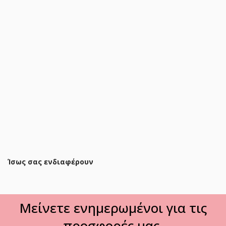
Συρταριέρα Geneva 4ων συρταριών φυσικό-λευκό
103x40x92εκ
159,60 €
191,90 €
ΠΡΟΣΘΗΚΗ ΣΤΟ ΚΑΛΑΘΙ
Ίσως σας ενδιαφέρουν
Μείνετε ενημερωμένοι για τις
προσφορές μας.