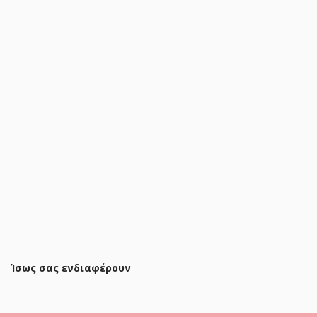
Κομοδίνο Lemperto MDF σε λευκή απόχρωση 40x40x53εκ
66,00 €
78,90 €
ΠΡΟΣΘΗΚΗ ΣΤΟ ΚΑΛΑΘΙ
Ίσως σας ενδιαφέρουν