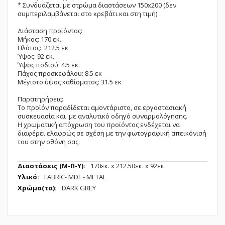
* Συνδυάζεται με στρώμα διαστάσεων 150x200 (δεν
συμπεριλαμβάνεται στο κρεβάτι και στη τιμή)
Διάσταση προϊόντος:
Μήκος: 170 εκ.
Πλάτος: 212.5 εκ
Ύψος: 92 εκ.
Ύψος ποδιού: 4.5 εκ.
Πάχος προσκεφάλου: 8.5 εκ
Μέγιστο ύψος καθίσματος: 31.5 εκ
Παρατηρήσεις:
Το προϊόν παραδίδεται αμοντάριστο, σε εργοστασιακή
συσκευασία και με αναλυτικό οδηγό συναρμολόγησης.
Η χρωματική απόχρωση του προϊόντος ενδέχεται να
διαφέρει ελαφρώς σε σχέση με την φωτογραφική απεικόνισή
του στην οθόνη σας.
Περισσότερες
170εк. x 212.50εк. x 92εк.
Πληροφορίες
FABRIC- MDF - METAL
DARK GREY