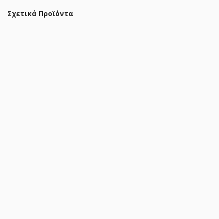
Σχετικά Προϊόντα
Φωτιστικό οροφής τρίφωτο Kibe I μαύρο μέταλλο 48x28εκ