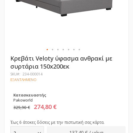
Μετάβαση
Κρεβάτι Veloty ύφασμα ανθρακί με
στην
συρτάρια 150x200εκ
αρχή
της
SKU
234-000014
συλλογής
ΕΞΑΝΤΛΗΜΕΝΟ
εικόνων
Κατασκευαστής
Pakoworld
274,80 €
329,90 €
Έως 6 άτοκες δόσεις με την πιστωτική σας κάρτα.
137,40 € / μήνα