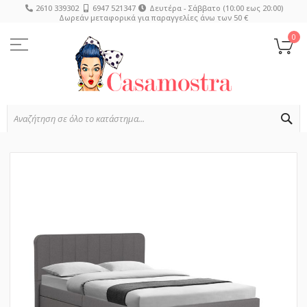
2610 339302
6947 521347
Δευτέρα - Σάββατο (10:00 εως 20:00)
Δωρεάν μεταφορικά για παραγγελίες άνω των 50 €
Μετάβαση
στο
0
Το
περιεχόμενο
SE
Μετάβαση
στο
τέλος
της
συλλογής
εικόνων