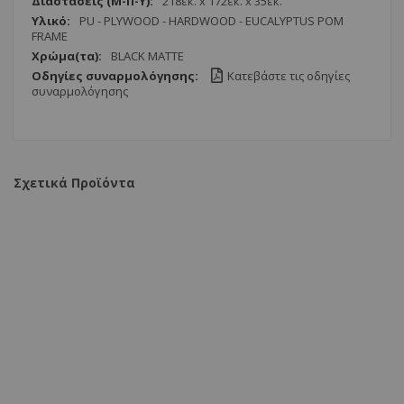
Περισσότερες
218εк. x 172εк. x 35εк.
Πληροφορίες
PU - PLYWOOD - HARDWOOD - EUCALYPTUS POM
FRAME
BLACK MATTE
Κατεβάστε τις οδηγίες
συναρμολόγησης
Σχετικά Προϊόντα