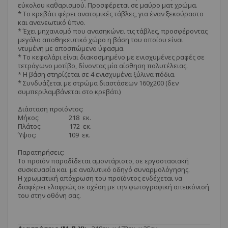
εύκολου καθαρισμού. Προσφέρεται σε μαύρο ματ χρώμα.
* Το κρεβάτι φέρει ανατομικές τάβλες, για έναν ξεκούραστο
και ανανεωτικό ύπνο.
* Έχει μηχανισμό που ανασηκώνει τις τάβλες, προσφέροντας
μεγάλο αποθηκευτικό χώρο η βάση του οποίου είναι
ντυμένη με αποσπώμενο ύφασμα.
* Το κεφαλάρι είναι διακοσμημένο με ενισχυμένες ραφές σε
τετράγωνο μοτίβο, δίνοντας μία αίσθηση πολυτέλειας.
* Η βάση στηρίζεται σε 4 ενισχυμένα ξύλινα πόδια.
* Συνδυάζεται με στρώμα διαστάσεων 160χ200 (δεν
συμπεριλαμβάνεται στο κρεβάτι)
Διάσταση προϊόντος:
Μήκος: 218 εκ.
Πλάτος: 172 εκ.
Ύψος: 109 εκ.
Παρατηρήσεις:
Το προϊόν παραδίδεται αμοντάριστο, σε εργοστασιακή
συσκευασία και με αναλυτικό οδηγό συναρμολόγησης.
Η χρωματική απόχρωση του προϊόντος ενδέχεται να
διαφέρει ελαφρώς σε σχέση με την φωτογραφική απεικόνισή
του στην οθόνη σας.