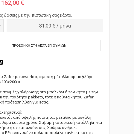
162,00 €
ς δόσεις με την πιστωτική σας κάρτα.
81,00 € / μήνα
ΠΡΟΣΘΗΚΗ ΣΤΗ ΛΙΣΤΑ ΕΠΙΘΥΜΙΩΝ
υ Zafer pakoworld κρεμαστή μέταλλο-pp-μαξιλάρι
x103x200εκ
ε στιγμές χαλάρωσης στο μπαλκόνι ή τον κήπο με την
αι την ποιότητα pakketo, τότε η κούνια κήπου Zafer
ική πρόταση λύση για εσάς.
ακτηριστικά:
ελετός από υψηλής ποιότητας μέταλλο με μεγάλη
φθορά και στο χρόνο. Στιβαρή κατασκευή κατάλληλη για
κήπο ή στο μπαλκόνι σας. Χρώμα: ανθρακί
ό PP: ενισχυμένο πολυπροπυλένιο ανθεκτικό στις