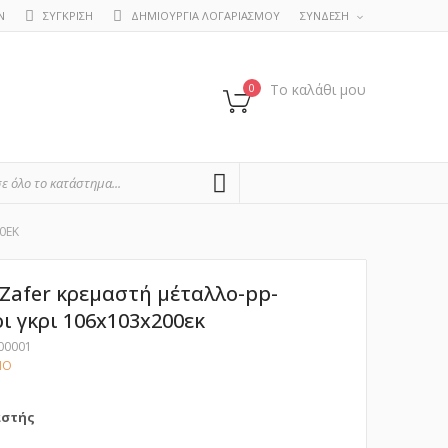
Ν
ΣΥΓΚΡΙΣΗ
ΔΗΜΙΟΥΡΓΙΑ ΛΟΓΑΡΙΑΣΜΟΥ
ΣΥΝΔΕΣΗ
0
Το καλάθι μου
SEARCH
0ΕΚ
Zafer κρεμαστή μέταλλο-pp-
ι γκρι 106x103x200εκ
00001
ΝΟ
αστής