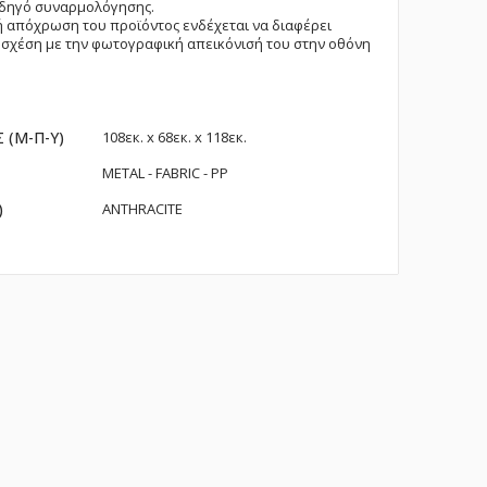
οδηγό συναρμολόγησης.
 απόχρωση του προϊόντος ενδέχεται να διαφέρει
σχέση με την φωτογραφική απεικόνισή του στην οθόνη
ες
 (Μ-Π-Υ)
108εк. x 68εк. x 118εк.
ς
METAL - FABRIC - PP
)
ANTHRACITE