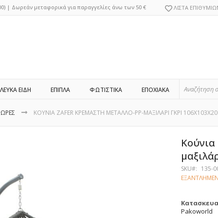
Μετάβαση
0)
|
Δωρεάν μεταφορικά για παραγγελίες άνω των 50 €
ΛΙΣΤΑ ΕΠΙΘΥΜΙΩ
στο
περιεχόμενο
ΛΕΥΚΑ ΕΙΔΗ
ΕΠΙΠΛΑ
ΦΩΤΙΣΤΙΚΑ
ΕΠΟΧΙΑΚΑ
ΙΩΡΕΣ
ΚΟΥΝΙΑ ZAFER ΚΡΕΜΑΣΤΗ ΜΕΤΑΛΛΟ-PP-ΜΑΞΙΛΑΡΙ ΓΚΡΙ 106X103X20
Κούνια 
μαξιλάρ
SKU
135-0
ΕΞΑΝΤΛΗΜΕ
Κατασκευ
Pakoworld