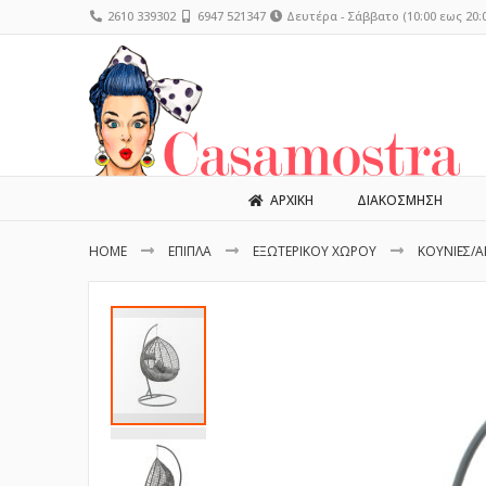
2610 339302
6947 521347
Δευτέρα - Σάββατο (10:00 εως 20:0
ΑΡΧΙΚΗ
ΔΙΑΚΟΣΜΗΣΗ
HOME
ΕΠΙΠΛΑ
ΕΞΩΤΕΡΙΚΟΥ ΧΩΡΟΥ
ΚΟΥΝΙΕΣ/Α
Μετάβαση
στο
τέλος
της
συλλογής
εικόνων