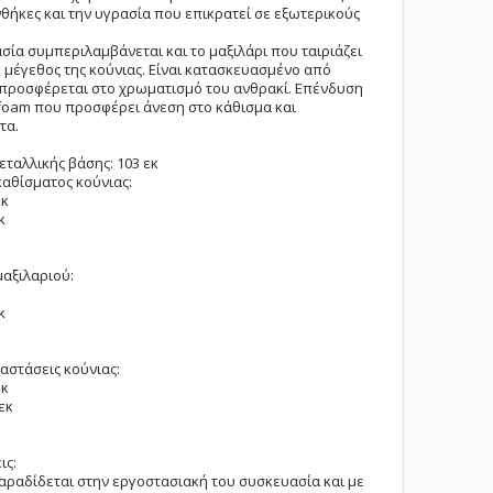
νθήκες και την υγρασία που επικρατεί σε εξωτερικούς
σία συμπεριλαμβάνεται και το μαξιλάρι που ταιριάζει
 μέγεθος της κούνιας. Είναι κατασκευασμένο από
προσφέρεται στο χρωματισμό του ανθρακί. Επένδυση
foam που προσφέρει άνεση στο κάθισμα και
τα.
εταλλικής βάσης: 103 εκ
καθίσματος κούνιας:
εκ
κ
κ
μαξιλαριού:
κ
κ
ιαστάσεις κούνιας:
εκ
εκ
κ
ις:
αραδίδεται στην εργοστασιακή του συσκευασία και με