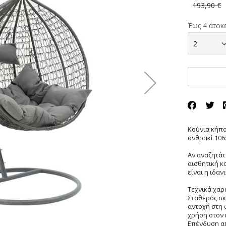
193,90 €
Έως 4 άτοκε
Κούνια κήπο
ανθρακί 106
Αν αναζητάτ
αισθητική κ
είναι η ιδαν
Τεχνικά χαρ
Σταθερός σκ
αντοχή στη 
χρήση στον 
Επένδυση απ