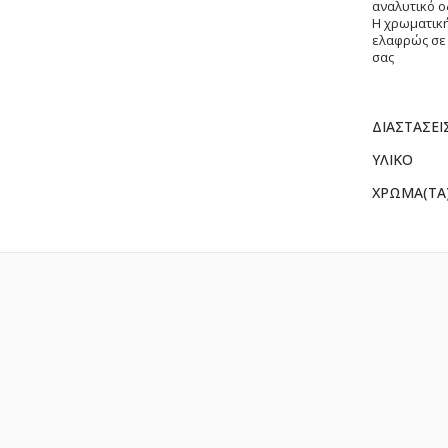
αναλυτικό 
Η χρωματική
ελαφρώς σε 
σας
Περισσότερ
ΔΙΑΣΤΑΣΕΙΣ
Πληροφορίε
ΥΛΙΚΟ
ΧΡΩΜΑ(ΤΑ