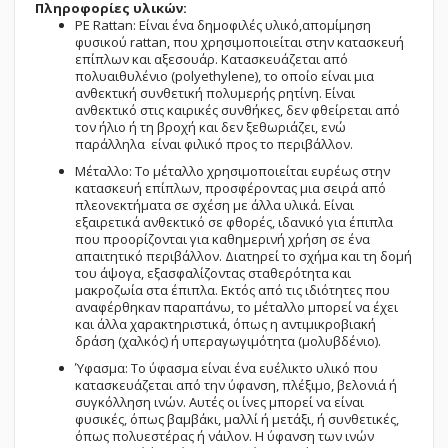
Πληροφορίες υλικών:
PE Rattan: Eίναι ένα δημοφιλές υλικό,απομίμηση
φυσικού rattan, που χρησιμοποιείται στην κατασκευή
επίπλων και αξεσουάρ. Κατασκευάζεται από
πολυαιθυλένιο (polyethylene), το οποίο είναι μια
ανθεκτική συνθετική πολυμερής ρητίνη. Είναι
ανθεκτικό στις καιρικές συνθήκες, δεν φθείρεται από
τον ήλιο ή τη βροχή και δεν ξεθωριάζει, ενώ
παράλληλα είναι φιλικό προς το περιβάλλον.
Μέταλλο: Το μέταλλο χρησιμοποιείται ευρέως στην
κατασκευή επίπλων, προσφέροντας μια σειρά από
πλεονεκτήματα σε σχέση με άλλα υλικά. Είναι
εξαιρετικά ανθεκτικό σε φθορές, ιδανικό για έπιπλα
που προορίζονται για καθημερινή χρήση σε ένα
απαιτητικό περιβάλλον. Διατηρεί το σχήμα και τη δομή
του άψογα, εξασφαλίζοντας σταθερότητα και
μακροζωία στα έπιπλα. Εκτός από τις ιδιότητες που
αναφέρθηκαν παραπάνω, το μέταλλο μπορεί να έχει
και άλλα χαρακτηριστικά, όπως η αντιμικροβιακή
δράση (χαλκός) ή υπεραγωγιμότητα (μολυβδένιο).
Ύφασμα: Το ύφασμα είναι ένα ευέλικτο υλικό που
κατασκευάζεται από την ύφανση, πλέξιμο, βελονιά ή
συγκόλληση ινών. Αυτές οι ίνες μπορεί να είναι
φυσικές, όπως βαμβάκι, μαλλί ή μετάξι, ή συνθετικές,
όπως πολυεστέρας ή νάιλον. Η ύφανση των ινών