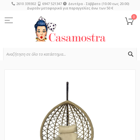
2610 339302
6947 521347
Δευτέρα - Σάββατο (10:00 εως 20:00)
Δωρεάν μεταφορικά για παραγγελίες άνω των 50 €
Μετάβαση
στο
0
Το
περιεχόμενο
SE
Μετάβαση
στο
τέλος
της
συλλογής
εικόνων