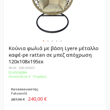
Μετάβαση
Κούνια φωλιά με βάση Lyere μέταλλο
στην
καφέ-pe rattan σε μπεζ απόχρωση
αρχή
της
120x108x195εκ
συλλογής
εικόνων
SKU
368-000001
ΣΕ ΑΠΟΘΕΜΑ
Αποστολή σε 4 - 10 ημέρες
Κατασκευαστής
Pakoworld
240,00 €
287,90 €