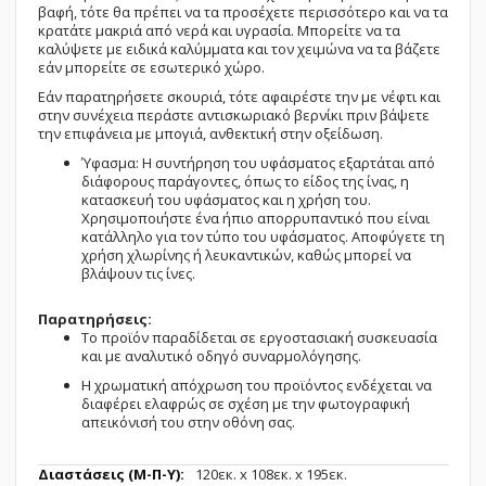
βαφή, τότε θα πρέπει να τα προσέχετε περισσότερο και να τα
κρατάτε μακριά από νερά και υγρασία. Μπορείτε να τα
καλύψετε με ειδικά καλύμματα και τον χειμώνα να τα βάζετε
εάν μπορείτε σε εσωτερικό χώρο.
Εάν παρατηρήσετε σκουριά, τότε αφαιρέστε την με νέφτι και
στην συνέχεια περάστε αντισκωριακό βερνίκι πριν βάψετε
την επιφάνεια με μπογιά, ανθεκτική στην οξείδωση.
Ύφασμα: Η συντήρηση του υφάσματος εξαρτάται από
διάφορους παράγοντες, όπως το είδος της ίνας, η
κατασκευή του υφάσματος και η χρήση του.
Χρησιμοποιήστε ένα ήπιο απορρυπαντικό που είναι
κατάλληλο για τον τύπο του υφάσματος. Αποφύγετε τη
χρήση χλωρίνης ή λευκαντικών, καθώς μπορεί να
βλάψουν τις ίνες.
Παρατηρήσεις:
Το προϊόν παραδίδεται σε εργοστασιακή συσκευασία
και με αναλυτικό οδηγό συναρμολόγησης.
Η χρωματική απόχρωση του προϊόντος ενδέχεται να
διαφέρει ελαφρώς σε σχέση με την φωτογραφική
απεικόνισή του στην οθόνη σας.
Περισσότερες
120εк. x 108εк. x 195εк.