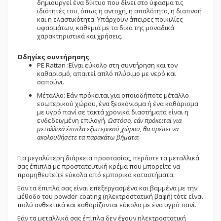
δημιουργεί ένα δίκτυο που δίνει στο ύφασμα τις
ιδιότητές του, όπως η αντοχή, η απαλότητα, η διαπνοή
και η ελαστικότητα. Υπάρχουν άπειρες ποικιλίες
υφασμάτων, καθεμιά με τα δικά της μοναδικά
χαρακτηριστικά και χρήσεις.
Οδηγίες συντήρησης
:
PE Rattan :Είναι εύκολο στη συντήρηση και τον
καθαρισμό, απαιτεί απλό πλύσιμο με νερό και
σαπούνι.
Μέταλλο: Εάν πρόκειται για οποιοδήποτε μέταλλο
εσωτερικού χώρου, ένα ξεσκόνισμα ή ένα καθάρισμα
με υγρό πανί σε τακτά χρονικά διαστήματα είναι η
ενδεδειγμένη επιλογή.
Ωστόσο, εάν πρόκειται για
μεταλλικά έπιπλα εξωτερικού χώρου, θα πρέπει να
ακολουθήσετε τα παρακάτω βήματα:
Για μεγαλύτερη διάρκεια προστασίας, περάστε τα μεταλλικά
σας έπιπλα με προστατευτική κρέμα που μπορείτε να
προμηθευτείτε εύκολα από εμπορικά καταστήματα.
Εάν τα έπιπλά σας είναι επεξεργασμένα και βαμμένα με την
μέθοδο του powder-coating (ηλεκτροστατική βαφή) τότε είναι
πολύ ανθεκτικά και καθαρίζονται εύκολα με ένα υγρό πανί.
Εάν τα μεταλλικά σας έπιπλα δεν έχουν ηλεκτροστατική