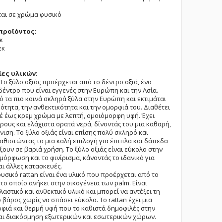
ται σε χρώμα φυσικό
προϊόντος:
κ
εκ
ες υλικών:
 Το ξύλο οξιάς προέρχεται από το δέντρο οξιά, ένα
έντρο που είναι εγγενές στην Ευρώπη και την Ασία.
πό τα πιο κοινά σκληρά ξύλα στην Ευρώπη και εκτιμάται
ρότητα, την ανθεκτικότητα και την ομορφιά του. Διαθέτει
έ έως κρεμ χρώμα με λεπτή, ομοιόμορφη υφή. Έχει
ρους και ελάχιστα ορατά νερά, δίνοντάς του μια καθαρή,
ιση. Το ξύλο οξιάς είναι επίσης πολύ σκληρό και
καθιστώντας το μια καλή επιλογή για έπιπλα και δάπεδα
ξουν σε βαριά χρήση. Το ξύλο οξιάς είναι εύκολο στην
αμόρφωση και το φινίρισμα, κάνοντάς το ιδανικό για
ι άλλες κατασκευές.
φυσικό rattan είναι ένα υλικό που προέρχεται από το
 το οποίο ανήκει στην οικογένεια των palm. Eίναι
λαστικό και ανθεκτικό υλικό και μπορεί να αντέξει τη
 βάρος χωρίς να σπάσει εύκολα. Το rattan έχει μια
φιά και θερμή υφή που το καθιστά δημοφιλές στην
αι διακόσμηση εξωτερικών και εσωτερικών χώρων.