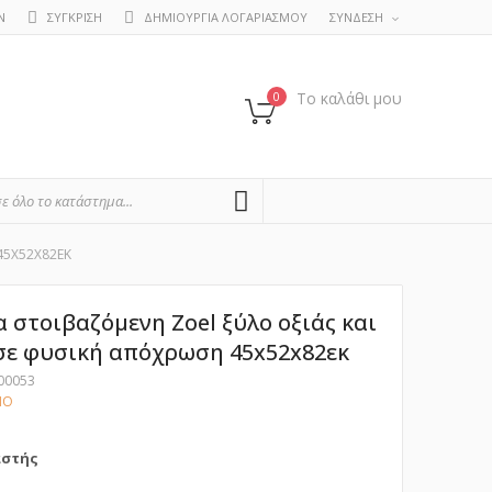
Ν
ΣΥΓΚΡΙΣΗ
ΔΗΜΙΟΥΡΓΙΑ ΛΟΓΑΡΙΑΣΜΟΥ
ΣΥΝΔΕΣΗ
0
Το καλάθι μου
SEARCH
45X52X82ΕΚ
 στοιβαζόμενη Zoel ξύλο οξιάς και
 σε φυσική απόχρωση 45x52x82εκ
00053
ΝΟ
αστής