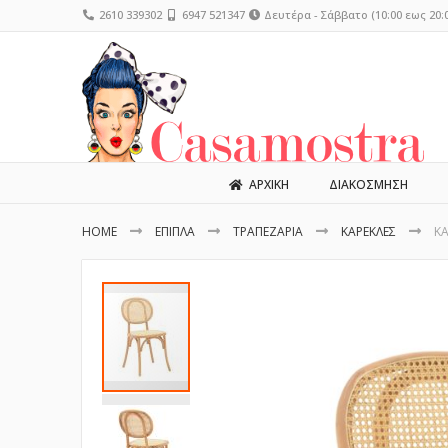
2610 339302
6947 521347
Δευτέρα - Σάββατο (10:00 εως 20:0
ΑΡΧΙΚΗ
ΔΙΑΚΟΣΜΗΣΗ
HOME
ΕΠΙΠΛΑ
ΤΡΑΠΕΖΑΡΙΑ
ΚΑΡΕΚΛΕΣ
ΚΑ
Μετάβαση
στο
τέλος
της
συλλογής
εικόνων