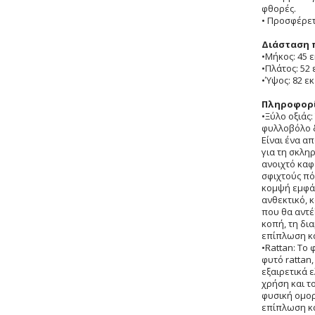
φθορές.
• Προσφέρε
Διάσταση 
•Μήκος: 45 ε
•Πλάτος: 52 
•Ύψος: 82 εκ
Πληροφορί
•Ξύλο οξιάς:
φυλλοβόλο δ
Είναι ένα α
για τη σκλη
ανοιχτό καφ
σφιχτούς πό
κομψή εμφάν
ανθεκτικό, 
που θα αντέ
κοπή, τη δι
επίπλωση κα
•Rattan: Το 
φυτό rattan,
εξαιρετικά ε
χρήση και το
φυσική ομορ
επίπλωση κ