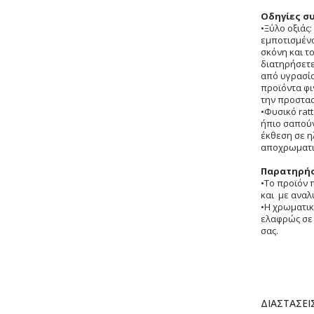
Οδηγίες σ
•Ξύλο οξιάς
εμποτισμένο
σκόνη και τ
διατηρήσετε
από υγρασία
προϊόντα φι
την προστασ
•Φυσικό rat
ήπιο σαπούν
έκθεση σε η
αποχρωματι
Παρατηρήσ
•Το προϊόν 
και με αναλ
•Η χρωματικ
ελαφρώς σε 
σας.
Περισσότερ
ΔΙΑΣΤΑΣΕΙΣ
Πληροφορίε