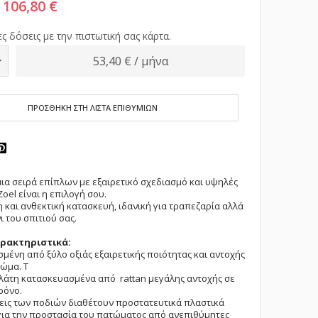
106,80 €
ς δόσεις με την πιστωτική σας κάρτα.
53,40 € / μήνα
ΠΡΟΣΘΗΚΗ ΣΤΗ ΛΙΣΤΑ ΕΠΙΘΥΜΙΩΝ
μια σειρά επίπλων με εξαιρετικό σχεδιασμό και υψηλές
oel είναι η επιλογή σου.
η και ανθεκτική κατασκευή, ιδανική για τραπεζαρία αλλά
ι του σπιτιού σας.
αρακτηριστικά:
μένη από ξύλο οξιάς εξαιρετικής ποιότητας και αντοχής
ώμα. Τ
πλάτη κατασκευασμένα από rattan μεγάλης αντοχής σε
ρόνο.
ξεις των ποδιών διαθέτουν προστατευτικά πλαστικά
ια την προστασία του πατώματος από ανεπιθύμητες