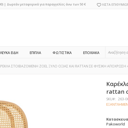
Μετάβαση
0)
|
Δωρεάν μεταφορικά για παραγγελίες άνω των 50 €
ΛΙΣΤΑ ΕΠΙΘΥΜΙΩ
στο
περιεχόμενο
ΛΕΥΚΑ ΕΙΔΗ
ΕΠΙΠΛΑ
ΦΩΤΙΣΤΙΚΑ
ΕΠΟΧΙΑΚΑ
ΡΕΚΛΑ ΣΤΟΙΒΑΖΟΜΕΝΗ ZOEL ΞΥΛΟ ΟΞΙΑΣ ΚΑΙ RATTAN ΣΕ ΦΥΣΙΚΗ ΑΠΟΧΡΩΣΗ 
Καρέκλα
rattan
SKU
263-0
ΕΞΑΝΤΛΗΜΕ
Κατασκευ
Pakoworld