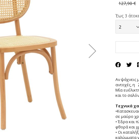
127,90 €
Έως 3 άτοκε
Αν ψάχνεις 
αντοχές, η Z
Μία ευέλικτ
και το σαλόν
Τεχνικά χ
•Κατασκευασ
σε μαύρο χρ
• Έδρα και 
φθορά και χ
• Οι καταλή
καλύμματα γ