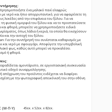
υντήρησης:
: Χρησιμοποιήστε ένα μαλακό πανί ελαφρώς
 με νερό και ήπιο απορρυπαντικό, για να αφαιρέσετε τη
ους λεκέδες από την επιφάνεια του ξύλου. Για να
 τη φυσική ομορφιά του ξύλου και να το προστατεύσετε
 και φθορά, μπορείτε να χρησιμοποιήσετε ειδικά
νιρίσματος, όπως λάδια ή κεριά, τα οποία θα ενισχύσουν
ία και την αντοχή του ξύλου.
tan: Για την συντήρησή του συνίσταται καθαρισμός με
ι και νερό με σφουγγάρι. Αποφύγετε την υπερβολική
λιακό φως, καθώς αυτό μπορεί να προκαλέσει
σμό ή φθορά.
εις:
παραδίδεται αμοντάριστο, σε εργοστασιακή συσκευασία
υτικό οδηγό συναρμολόγησης.
ή απόχρωση του προϊόντος ενδέχεται να διαφέρει
σχέση με την φωτογραφική απεικόνισή του στην οθόνη
ες
 (Μ-Π-Υ)
45εк. x 52εк. x 82εк.
ς