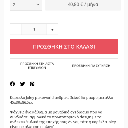
40,80 € / μήνα
-
+
ΠΡΟΣΘΗΚΗ ΣΤΟ ΚΑΛΑΘΙ
ΠΡΟΣΘΗΚΗ ΣΤΗ ΛΙΣΤΑ
ΠΡΟΣΘΗΚΗ ΓΙΑ ΣΥΓΚΡΙΣΗ
ΕΠΙΘΥΜΙΩΝ
Καρέκλα Joley pakoworld ανθρακί βελούδο-μαύρο μέταλλο
45x39x86.5εκ
Ψάχνεις ένα κάθισμα με μοναδικό σχεδιασμό που να
συνδυάσει αρμονικά το πρωτοποριακό design με τα
ανθεκτικά υλικά της εποχής σου; Αν ναι, τότε η καρέκλα Joley
είναι η καλύτερη επιλογή.