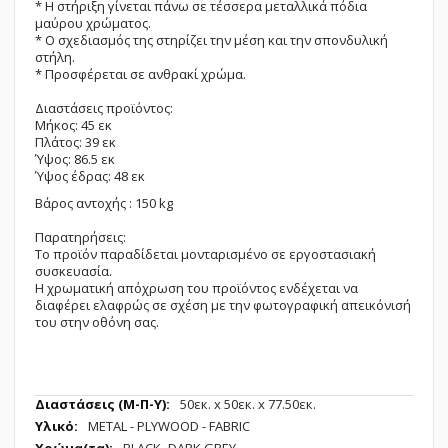
* Η στήριξη γίνεται πάνω σε τέσσερα μεταλλικά πόδια
μαύρου χρώματος.
* Ο σχεδιασμός της στηρίζει την μέση και την σπονδυλική
στήλη.
* Προσφέρεται σε ανθρακί χρώμα.
Διαστάσεις προϊόντος:
Μήκος: 45 εκ
Πλάτος: 39 εκ
Ύψος: 86.5 εκ
Ύψος έδρας: 48 εκ
Βάρος αντοχής : 150 kg
Παρατηρήσεις:
Το προϊόν παραδίδεται μονταρισμένο σε εργοστασιακή
συσκευασία.
Η χρωματική απόχρωση του προϊόντος ενδέχεται να
διαφέρει ελαφρώς σε σχέση με την φωτογραφική απεικόνισή
του στην οθόνη σας.
Περισσότερες
50εк. x 50εк. x 77.50εк.
Πληροφορίες
METAL - PLYWOOD - FABRIC