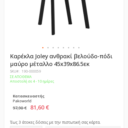
Μετάβαση
Καρέκλα Joley ανθρακί βελούδο-πόδι
στην
μαύρο μέταλλο 45x39x86.5εκ
αρχή
της
SKU
190-000059
συλλογής
ΣΕ ΑΠΟΘΕΜΑ
εικόνων
Αποστολή σε 4 - 10 ημέρες
Κατασκευαστής
Pakoworld
81,60 €
97,90 €
Έως 3 άτοκες δόσεις με την πιστωτική σας κάρτα.