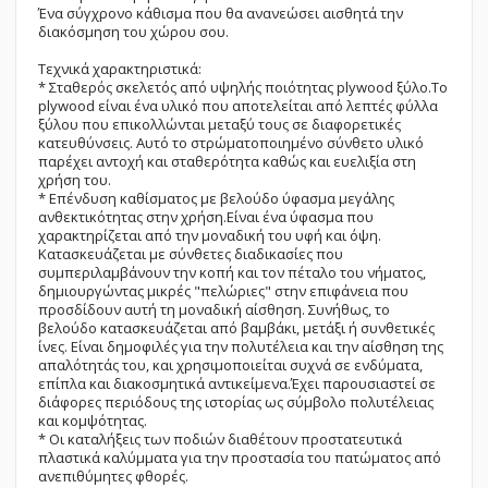
Ένα σύγχρονο κάθισμα που θα ανανεώσει αισθητά την
διακόσμηση του χώρου σου.
Τεχνικά χαρακτηριστικά:
* Σταθερός σκελετός από υψηλής ποιότητας plywood ξύλο.Το
plywood είναι ένα υλικό που αποτελείται από λεπτές φύλλα
ξύλου που επικολλώνται μεταξύ τους σε διαφορετικές
κατευθύνσεις. Αυτό το στρώματοποιημένο σύνθετο υλικό
παρέχει αντοχή και σταθερότητα καθώς και ευελιξία στη
χρήση του.
* Επένδυση καθίσματος με βελούδο ύφασμα μεγάλης
ανθεκτικότητας στην χρήση.Είναι ένα ύφασμα που
χαρακτηρίζεται από την μοναδική του υφή και όψη.
Κατασκευάζεται με σύνθετες διαδικασίες που
συμπεριλαμβάνουν την κοπή και τον πέταλο του νήματος,
δημιουργώντας μικρές "πελώριες" στην επιφάνεια που
προσδίδουν αυτή τη μοναδική αίσθηση. Συνήθως, το
βελούδο κατασκευάζεται από βαμβάκι, μετάξι ή συνθετικές
ίνες. Είναι δημοφιλές για την πολυτέλεια και την αίσθηση της
απαλότητάς του, και χρησιμοποιείται συχνά σε ενδύματα,
επίπλα και διακοσμητικά αντικείμενα.Έχει παρουσιαστεί σε
διάφορες περιόδους της ιστορίας ως σύμβολο πολυτέλειας
και κομψότητας.
* Οι καταλήξεις των ποδιών διαθέτουν προστατευτικά
πλαστικά καλύμματα για την προστασία του πατώματος από
ανεπιθύμητες φθορές.