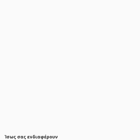
Τραπεζαρία Manka-Julita σετ 5τεμ σε sonoma-μαύρη
απόχρωση 110x80x77εκ
119,04 €
142,90 €
ΠΡΟΣΘΗΚΗ ΣΤΟ ΚΑΛΑΘΙ
Ίσως σας ενδιαφέρουν