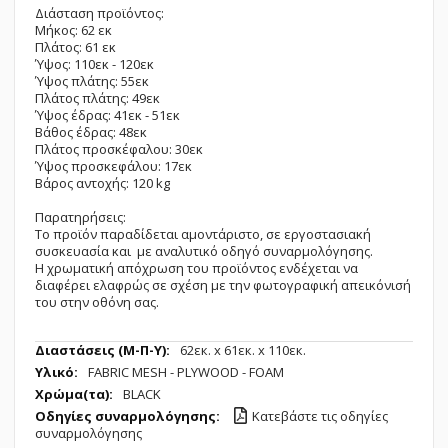
Διάσταση προϊόντος:
Μήκος: 62 εκ
Πλάτος: 61 εκ
Ύψος: 110εκ - 120εκ
Ύψος πλάτης: 55εκ
Πλάτος πλάτης: 49εκ
Ύψος έδρας: 41εκ - 51εκ
Βάθος έδρας: 48εκ
Πλάτος προσκέφαλου: 30εκ
Ύψος προσκεφάλου: 17εκ
Βάρος αντοχής: 120 kg
Παρατηρήσεις:
Το προϊόν παραδίδεται αμοντάριστο, σε εργοστασιακή
συσκευασία και με αναλυτικό οδηγό συναρμολόγησης.
Η χρωματική απόχρωση του προϊόντος ενδέχεται να
διαφέρει ελαφρώς σε σχέση με την φωτογραφική απεικόνισή
του στην οθόνη σας.
Περισσότερες
62εк. x 61εк. x 110εк.
Πληροφορίες
FABRIC MESH - PLYWOOD - FOAM
BLACK
Κατεβάστε τις οδηγίες
συναρμολόγησης