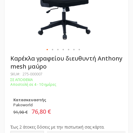
Μετάβαση
Καρέκλα γραφείου διευθυντή Anthony
στην
mesh μαύρο
αρχή
της
SKU
275-000007
συλλογής
ΣΕ ΑΠΟΘΕΜΑ
εικόνων
Αποστολή σε 4 - 10 ημέρες
Κατασκευαστής
Pakoworld
76,80 €
91,90 €
Έως 2 άτοκες δόσεις με την πιστωτική σας κάρτα.