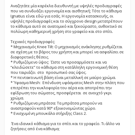
Αναζητάτε μία καρέκλα διευθυντή με υψηλές προδιαγραφές
που να συνδυάζει εργονομία και αισθητική; Τότε το κάθισμα
Ignatius είναι εδώ για εσάς. Η εργονομία κατασκευής, οι
υψηλές προδιαγραφές και το σύγχρονο design μετατρέπουν
το κάθισμα αυτό σε ανατομικό και ξεκούραστο, ανθεκτικό σε
πολύωρη καθημερινή χρήση στο γραφείο και στο σπίτι.
Τεχνικές προδιαγραφές:
* Μηχανισμός Knee Tilt: O μηχανισμός ανάκλησης ρυθμίζεται
σε σχέση με το βάρος του χρήστη και μπορεί να ασφαλίσει σε
διαφορετικές θέσεις.
* Ρυθμιζόμενο ύψος: Ώστε να προσαρμόσετε και να
“κλειδώσετε” το κάθισμα στη κατάλληλη εργονομική θέση
που ταιριάζει στο προσωπικό σας ύψος.
* Η πεντακτινωτή βάση είναι μεταλλική σε μαύρο χρώμα.
* Ύφασμα Mesh: Επένδυση υφάσματος Mesh στην πλάτη που
επιτρέπει την κυκλοφορία του αέρα και αποτρέπει την
εφίδρωση του σώματος, προσφέρεται σε ανοιχτό γκρι
χρώμα.
* Ρυθμιζόμενα μπράτσα: Τα μπράτσα μπορούν να
αναστραφούν κατά 90° εξοικονομώντας χώρο.
* Ενισχυμένη μπουκάλα στήριξης Class 2.
Ένα ιδανικό κάθισμα για το σπίτι και το γραφείο. Τι άλλο να
ζητήσεις από ένα κάθισμα;