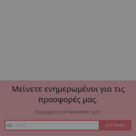
Πολυθρόνα Naoki μέταλλο μαύρο-pe γκρι-μαξιλάρι
ασπρόμαυρο
99,60 €
119,90 €
ΠΡΟΣΘΗΚΗ ΣΤΟ ΚΑΛΑΘΙ
Μείνετε ενημερωμένοι για τις
προσφορές μας.
Εγγραφείτε στο Newsletter μας!
Εγγραφή
ΕΓΓΡΑΦΗ
στο
Ενημερωτικό