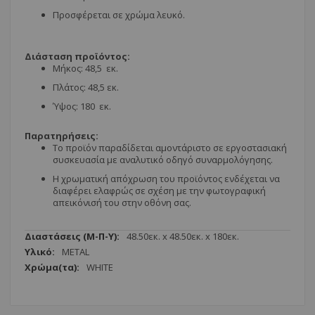
Προσφέρεται σε χρώμα λευκό.
Διάσταση προϊόντος:
Μήκος: 48,5 εκ.
Πλάτος: 48,5 εκ.
Ύψος: 180 εκ.
Παρατηρήσεις:
Το προϊόν παραδίδεται αμοντάριστο σε εργοστασιακή
συσκευασία με αναλυτικό οδηγό συναρμολόγησης.
Η χρωματική απόχρωση του προϊόντος ενδέχεται να
διαφέρει ελαφρώς σε σχέση με την φωτογραφική
απεικόνισή του στην οθόνη σας.
Περισσότερες
48.50εк. x 48.50εк. x 180εк.
Πληροφορίες
METAL
WHITE