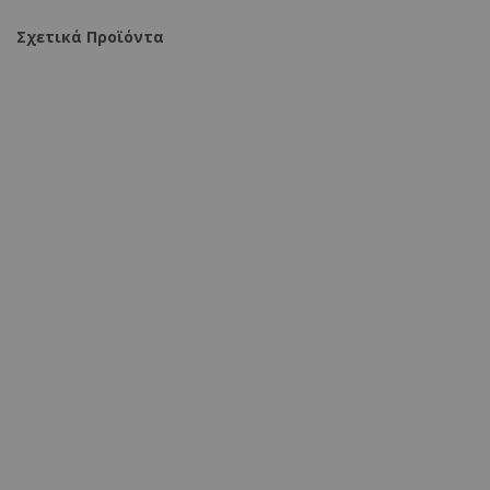
Σχετικά Προϊόντα
Kαναπές τριθέσιος με σκαμπό Hypnotic I ύφασμα με
μαξιλάρια σε γκρι απόχρωση 294x196x76εκ