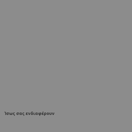
Πολυθρόνα Fluffy βελούδο ανθρακί-φυσικό πόδι
75x69x96εκ
112,80 €
134,90 €
ΠΡΟΣΘΗΚΗ ΣΤΟ ΚΑΛΑΘΙ
Ίσως σας ενδιαφέρουν