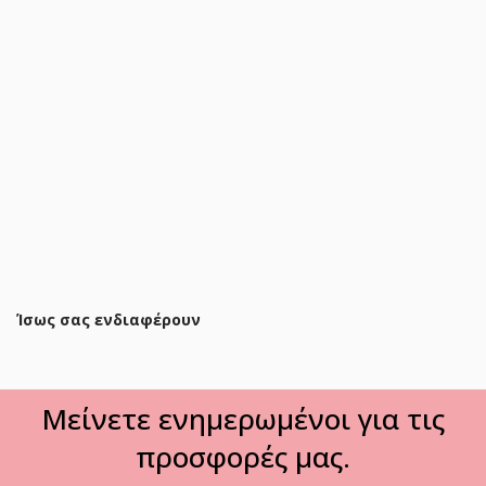
Πολυθρόνα Daimon βελούδο σε κίτρινο-χρυσό απόχρωση
79x74x78εκ
184,80 €
221,90 €
ΠΡΟΣΘΗΚΗ ΣΤΟ ΚΑΛΑΘΙ
Ίσως σας ενδιαφέρουν
Μείνετε ενημερωμένοι για τις
προσφορές μας.