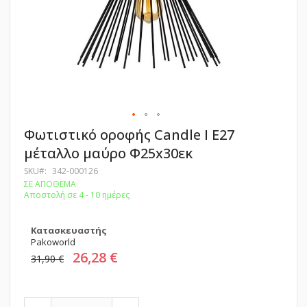
Μετάβαση
Φωτιστικό οροφής Candle I E27
στην
μέταλλο μαύρο Φ25x30εκ
αρχή
της
SKU
342-000126
συλλογής
ΣΕ ΑΠΟΘΕΜΑ
εικόνων
Αποστολή σε 4 - 10 ημέρες
Κατασκευαστής
Pakoworld
26,28 €
31,90 €