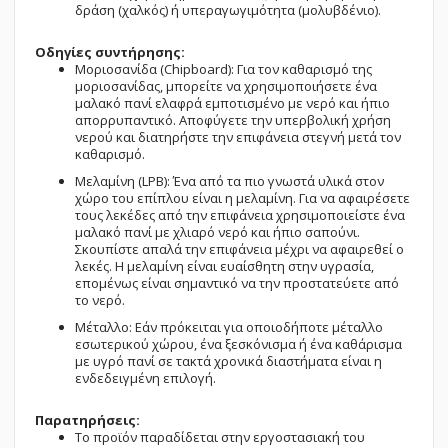
δράση (χαλκός) ή υπεραγωγιμότητα (μολυβδένιο).
Οδηγίες συντήρησης:
Μοριοσανίδα (Chipboard): Για τον καθαρισμό της
μοριοσανίδας, μπορείτε να χρησιμοποιήσετε ένα
μαλακό πανί ελαφρά εμποτισμένο με νερό και ήπιο
απορρυπαντικό. Αποφύγετε την υπερβολική χρήση
νερού και διατηρήστε την επιφάνεια στεγνή μετά τον
καθαρισμό.
Μελαμίνη (LPB): Ένα από τα πιο γνωστά υλικά στον
χώρο του επίπλου είναι η μελαμίνη. Για να αφαιρέσετε
τους λεκέδες από την επιφάνεια χρησιμοποιείστε ένα
μαλακό πανί με χλιαρό νερό και ήπιο σαπούνι.
Σκουπίστε απαλά την επιφάνεια μέχρι να αφαιρεθεί ο
λεκές. Η μελαμίνη είναι ευαίσθητη στην υγρασία,
επομένως είναι σημαντικό να την προστατεύετε από
το νερό.
Μέταλλο: Εάν πρόκειται για οποιοδήποτε μέταλλο
εσωτερικού χώρου, ένα ξεσκόνισμα ή ένα καθάρισμα
με υγρό πανί σε τακτά χρονικά διαστήματα είναι η
ενδεδειγμένη επιλογή.
Παρατηρήσεις:
Το προϊόν παραδίδεται στην εργοστασιακή του