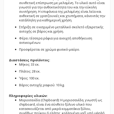
συνθετική επίστρωση με μελαμίνη. Το υλικό αυτό είναι
γνωστό για την ανθεκτικότητα του και την εύκολη
συντήρηση. Η επιφάνεια της μελαμίνης είναι λεία και
ανθεκτική σε γρατζουνιές και χτυπήματα, κάνοντάς την
κατάλληλη για καθημερινή χρήση.
Στήριξη σε ενισχυμένο μεταλλικό σκελετό εξαιρετικής
αντοχής σε βάρος και χρήση.
Φέρει τέσσερα ράφια για ανοιχτή αποθήκευση
αντικειμένων.
Προσφέρεται σε χρώμα φυσικό-μαύρο.
Διαστάσεις προϊόντος:
Μήκος: 33 εκ.
Πλάτος: 28 εκ.
Ύψος: 100 εκ.
Βάρος αντοχής ραφιού: 10 kg.
Πληροφορίες υλικών:
Μοριοσανίδα (Chipboard): Η μοριοσανίδα, γνωστή ως
chipboard, είναι ένα σύνθετο ξύλινο υλικό που
κατασκευάζεται από μικρά κομματάκια ξύλου,
συνήθως πεύκου ή ελάτης, κολλημένα μαζί υπό υψηλή