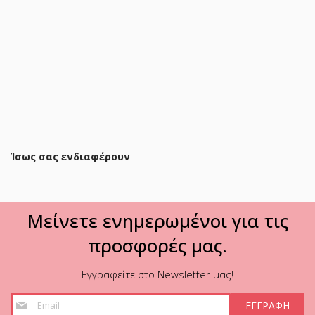
Πολυθρόνα relax Gessel βελούδο σε γκρι απόχρωση
80x90x98εκ
194,40 €
232,90 €
ΠΡΟΣΘΗΚΗ ΣΤΟ ΚΑΛΑΘΙ
Ίσως σας ενδιαφέρουν
Μείνετε ενημερωμένοι για τις
προσφορές μας.
Εγγραφείτε στο Newsletter μας!
Εγγραφή
ΕΓΓΡΑΦΗ
στο