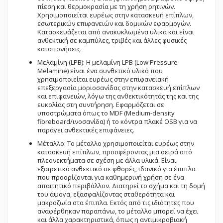
πίεση και θερμοκρασία με τη χρήση ρητινών.
Χρησιμοποιείται ευρέως στην κατασκευή επίπλων,
εσωτερικών επιφανειών και δομικών εφαρμογών.
Κατασκευάζεται από ανακυκλωμένα υλικά και είναι
ανθεκτική σε καμπύλες, τριβές και άλλες φυσικές
καταπονήσεις.
Μελαμίνη (LPB): Η μελαμίνη LPB (Low Pressure
Melamine) είναι ένα συνθετικό υλικό που
χρησιμοποιείται ευρέως στην επιφανειακή
επεξεργασία μοριοσανίδας στην κατασκευή επίπλων
και επιφανειών, λόγω της ανθεκτικότητάς της και της
ευκολίας στη συντήρηση. Εφαρμόζεται σε
υποστρώματα όπως το MDF (Medium-density
fibreboard/ινοσανίδα) ή το κόντρα πλακέ OSB για να
παράγει ανθεκτικές επιφάνειες.
Μέταλλο: Το μέταλλο χρησιμοποιείται ευρέως στην
κατασκευή επίπλων, προσφέροντας μια σειρά από
πλεονεκτήματα σε σχέση με άλλα υλικά. Είναι
εξαιρετικά ανθεκτικό σε φθορές, ιδανικό για έπιπλα
που προορίζονται για καθημερινή χρήση σε ένα
απαιτητικό περιβάλλον. Διατηρεί το σχήμα και τη δομή
του άψογα, εξασφαλίζοντας σταθερότητα και
μακροζωία στα έπιπλα. Εκτός από τις ιδιότητες που
αναφέρθηκαν παραπάνω, το μέταλλο μπορεί να έχει
και άλλα χαρακτηριστικά, όπως η αντιμικροβιακή