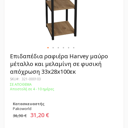
Μετάβαση
Επιδαπέδια ραφιέρα Harvey μαύρο
στην
μέταλλο και μελαμίνη σε φυσική
αρχή
της
απόχρωση 33x28x100εκ
συλλογής
εικόνων
SKU
321-000103
ΣΕ ΑΠΟΘΕΜΑ
Αποστολή σε 4 - 10 ημέρες
Κατασκευαστής
Pakoworld
31,20 €
36,90 €