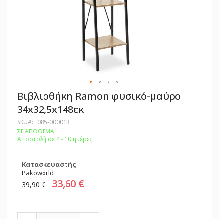
Μετάβαση
Βιβλιοθήκη Ramon φυσικό-μαύρο
στην
34x32,5x148εκ
αρχή
της
SKU
085-000013
συλλογής
ΣΕ ΑΠΟΘΕΜΑ
εικόνων
Αποστολή σε 4 - 10 ημέρες
Κατασκευαστής
Pakoworld
33,60 €
39,90 €