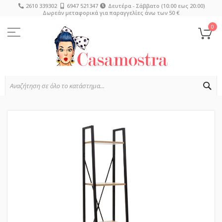
2610 339302
6947 521347
Δευτέρα - Σάββατο (10:00 εως 20:00)
Δωρεάν μεταφορικά για παραγγελίες άνω των 50 €
Μετάβαση
στο
0
Το
περιεχόμενο
SE
Μετάβαση
στο
τέλος
της
συλλογής
εικόνων