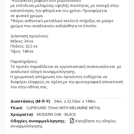
*Κατασκευή ραφιών από μοριοσανίδα
με επένδυση μελαμίνης υψηλής ποιότητας, με αντοχή στην
καταπόνηση, την φθορά και τον χρόνο. Προσφέρεται
σε φυσικό χρώμα.
*Φέρει ανθεκτικό μεταλλικό σκελετό στήριξης σε μαύρο
χρώμα που αναδεικνύει καλαίσθητα το έπιπλο.
Διάσταση προϊόντος
Μήκος: 34 εκ
Πλάτος: 32,5 εκ
Ύψος: 148 εκ
Παρατηρήσεις:
Το προϊόν παραδίδεται σε εργοστασιακή συσκευασία και με
αναλυτικό οδηγό συναρμολόγησης.
Η χρωματική απόχρωση του προϊόντος ενδέχεται να
διαφέρει ελαφρώς σε σχέση με την φωτογραφική απεικόνισή
του στην οθόνη σας.
Περισσότερες
34εк. x 32.50εк. x 148εк.
Πληροφορίες
CLIPBOARD 15mm WITH MELAMINE METAL
MODERN OAK - BLACK
Κατεβάστε τις οδηγίες
συναρμολόγησης