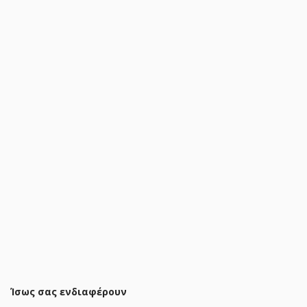
Παπουτσοθήκη Ramon 6 ζευγών φυσικό-μαύρο 63x30x43εκ
19,80 €
23,90 €
ΠΡΟΣΘΗΚΗ ΣΤΟ ΚΑΛΑΘΙ
Ίσως σας ενδιαφέρουν