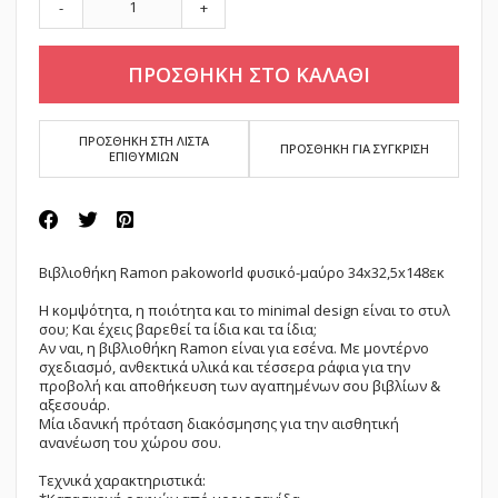
-
+
ΠΡΟΣΘΗΚΗ ΣΤΟ ΚΑΛΑΘΙ
ΠΡΟΣΘΗΚΗ ΣΤΗ ΛΙΣΤΑ
ΠΡΟΣΘΗΚΗ ΓΙΑ ΣΥΓΚΡΙΣΗ
ΕΠΙΘΥΜΙΩΝ
Βιβλιοθήκη Ramon pakoworld φυσικό-μαύρο 34x32,5x148εκ
Η κομψότητα, η ποιότητα και το minimal design είναι το στυλ
σου; Και έχεις βαρεθεί τα ίδια και τα ίδια;
Αν ναι, η βιβλιοθήκη
Ramon
είναι για εσένα. Με μοντέρνο
σχεδιασμό, ανθεκτικά υλικά και τέσσερα ράφια για την
προβολή και αποθήκευση των αγαπημένων σου βιβλίων &
αξεσουάρ.
Μία ιδανική πρόταση διακόσμησης για την αισθητική
ανανέωση του χώρου σου.
Τεχνικά χαρακτηριστικά: